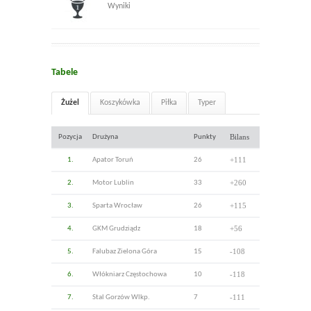
Wyniki
Tabele
Żużel
Koszykówka
Piłka
Typer
Bilans
Pozycja
Drużyna
Punkty
+111
1.
Apator Toruń
26
+260
2.
Motor Lublin
33
+115
3.
Sparta Wrocław
26
+56
4.
GKM Grudziądz
18
-108
5.
Falubaz Zielona Góra
15
-118
6.
Włókniarz Częstochowa
10
-111
7.
Stal Gorzów Wlkp.
7