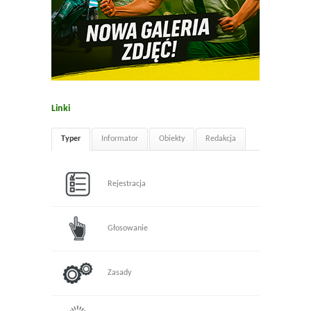
Linki
Typer
Informator
Obiekty
Redakcja
Rejestracja
Głosowanie
Zasady