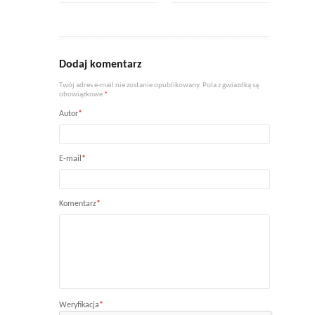
Dodaj komentarz
Twój adres e-mail nie zostanie opublikowany. Pola z gwiazdką są
obowiązkowe
*
Autor
*
E-mail
*
Komentarz
*
Weryfikacja
*