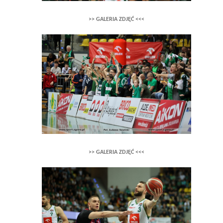
>> GALERIA ZDJĘĆ <<<
>> GALERIA ZDJĘĆ <<<