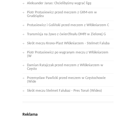
Aleksander Janas: Chcielibyśmy wygrać ligę
Piotr Protasiewicz przed meczem z GKM-em w
Grudziądzu
Protasiewicz i Goliński przed meczem z Włókniarzem C
Transmisja na żywo z ćwierćfinału DMPJ w Zielonej G
Skrót meczu Krono-Plast Włókniarzem - Stelmet Faluba
Piotr Protasiewicz po wygranym meczu z Włókniarzem
(W
Damian Ratajczak przed meczem z Włókniarzem w
Często
Przemysław Pawlicki przed meczem w Częstochowie
(Wide
Skrót meczu Stelmet Falubaz - Pres Toruń (Wideo)
Reklama