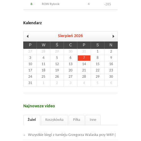
-205
8.
ROW Rybnik
4
Kalendarz
Sierpień 2026
P
W
Ś
C
P
S
N
27
28
29
30
31
1
2
3
4
5
6
7
8
9
10
11
12
13
14
15
16
17
18
19
20
21
22
23
24
25
26
27
28
29
30
31
1
2
3
4
5
6
Najnowsze video
Żużel
Koszykówka
Piłka
Inne
Wszystkie biegi z turnieju Grzegorza Walaska przy W69 (