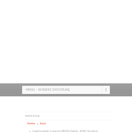
MENU - WYBIERZ DYSCYPLINĘ
Jesteś tutaj:
home
kosz
Galeria zdjęć z meczu ORLEN Zastal - KING Szczecin