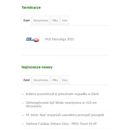
Terminarze
Żużel
Koszykówka
Piłka
Inne
PGE Ekstraliga 2025
Najnowsze newsy
Żużel
Koszykówka
Piłka
Inne
Kubera uczestniczył w poważnym wypadku w Danii
Zielonogórzanie byli blisko zwycięstwa w U24 we
Wrocławiu
M. Mróz: Nasi wspaniali zawodnicy przespali początek
Stelmet Falubaz Zielona Góra - PRES Toruń 41:49