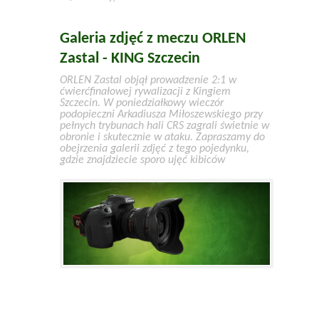
Galeria zdjęć z meczu ORLEN
Zastal - KING Szczecin
ORLEN Zastal objął prowadzenie 2:1 w
ćwierćfinałowej rywalizacji z Kingiem
Szczecin. W poniedziałkowy wieczór
podopieczni Arkadiusza Miłoszewskiego przy
pełnych trybunach hali CRS zagrali świetnie w
obronie i skutecznie w ataku. Zapraszamy do
obejrzenia galerii zdjęć z tego pojedynku,
gdzie znajdziecie sporo ujęć kibiców