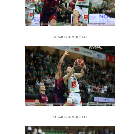
>> GALERIA ZDJĘĆ <<<
>> GALERIA ZDJĘĆ <<<