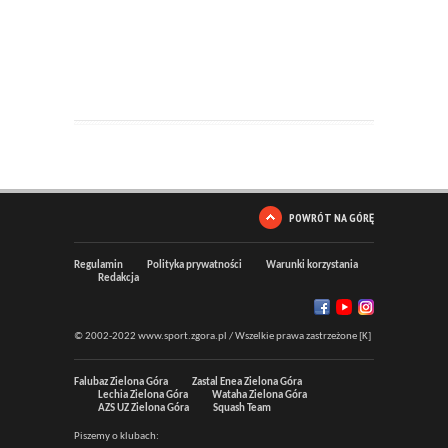
POWRÓT NA GÓRĘ
Regulamin
Polityka prywatności
Warunki korzystania
Redakcja
© 2002-2022 www.sport.zgora.pl / Wszelkie prawa zastrzeżone [K]
Falubaz Zielona Góra
Zastal Enea Zielona Góra
Lechia Zielona Góra
Wataha Zielona Góra
AZS UZ Zielona Góra
Squash Team
Piszemy o klubach: