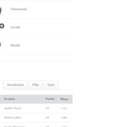
Głosowanie
Zasady
Wyniki
Koszykówka
Piłka
Typer
Bilans
Drużyna
Punkty
+111
Apator Toruń
26
+260
Motor Lublin
33