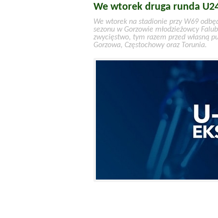
We wtorek druga runda U24 
We wtorek na stadionie przy W69 odbęd
sezonu w Gorzowie młodzieżowcy Faluba
zwycięstwo, tym razem przed własną pu
Gorzowa, Częstochowy oraz Torunia.