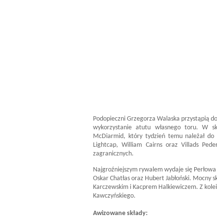
Podopieczni Grzegorza Walaska przystąpią d
wykorzystanie atutu własnego toru. W skł
McDiarmid, który tydzień temu należał do 
Lightcap, William Cairns oraz Villads Pe
zagranicznych.
Najgroźniejszym rywalem wydaje się Perłowa P
Oskar Chatłas oraz Hubert Jabłoński. Mocny 
Karczewskim i Kacprem Halkiewiczem. Z kolei 
Kawczyńskiego.
Awizowane składy: