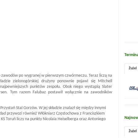
Termin
Żużel
o zawodów po wygranej w pierwszym czwórmeczu. Teraz liczą na
adzie zielonogórskiej drużyny ponownie pojawi się Mitchell
najpewniejszych punktów zespołu. Obok niego wystąpią Slater
dersen. Tym razem Falubaz postawił wyłącznie na zawodników
rzystań Stal Gorzów. W jej składzie znalazł się między innymi
skład przywozi również Włókniarz Częstochowa z Franciszkiem
Najnow
KS Toruń liczy na punkty Nicolaia Heiselberga oraz Antoniego
Żużel