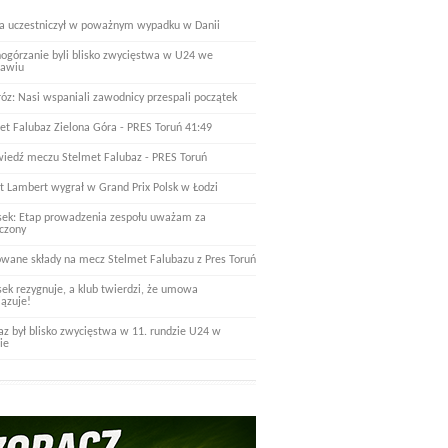
a uczestniczył w poważnym wypadku w Danii
nogórzanie byli blisko zwycięstwa w U24 we
ławiu
óz: Nasi wspaniali zawodnicy przespali początek
et Falubaz Zielona Góra - PRES Toruń 41:49
iedź meczu Stelmet Falubaz - PRES Toruń
t Lambert wygrał w Grand Prix Polsk w Łodzi
ek: Etap prowadzenia zespołu uważam za
czony
wane składy na mecz Stelmet Falubazu z Pres Toruń
ek rezygnuje, a klub twierdzi, że umowa
ązuje!
az był blisko zwycięstwa w 11. rundzie U24 w
ie