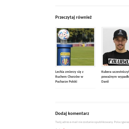
Przeczytaj również
Lechia zmierzy się z
Kubera uczestniczy
Ruchem Chorzów w
poważnym wypadk
Pucharze Polski
Danii
Dodaj komentarz
Twój adres e-mail nie zostanie opublikowany. Pola z gw