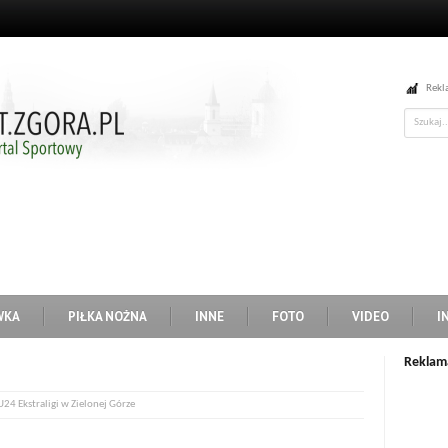
Rekl
WKA
PIŁKA NOŻNA
INNE
FOTO
VIDEO
I
Reklam
24 Ekstraligi w Zielonej Górze