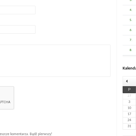
3.
4.
5.
6.
7.
8.
Kalend
P
27
3
10
17
24
31
eszcze komentarza. Bądź pierwszy!