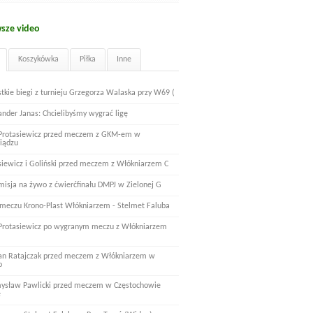
sze video
Koszykówka
Piłka
Inne
tkie biegi z turnieju Grzegorza Walaska przy W69 (
ander Janas: Chcielibyśmy wygrać ligę
 Protasiewicz przed meczem z GKM-em w
iądzu
siewicz i Goliński przed meczem z Włókniarzem C
misja na żywo z ćwierćfinału DMPJ w Zielonej G
 meczu Krono-Plast Włókniarzem - Stelmet Faluba
 Protasiewicz po wygranym meczu z Włókniarzem
n Ratajczak przed meczem z Włókniarzem w
o
ysław Pawlicki przed meczem w Częstochowie
e