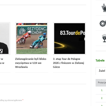
ł w
Zielonogórzanie byli blisko
3. etap Tour de Pologne
Tabele
u w
zwycięstwa w U24 we
2026 z finiszem w Zielonej
Wrocławiu
Górze
Żużel
Pozycja
1.
2.
iazdką są obowiązkowe
*