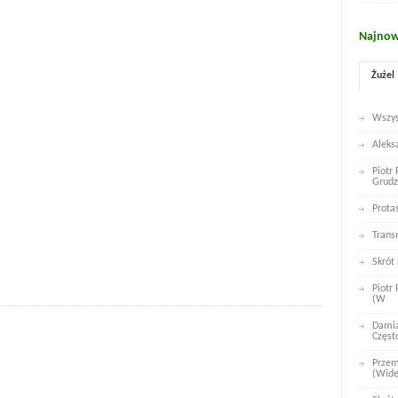
Najnow
Żużel
Wszys
Aleks
Piotr
Grudz
Prota
Trans
Skrót
Piotr
(W
Damia
Częst
Przem
(Wid