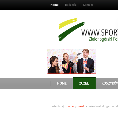
Home
Redakcja
Kontakt
HOME
ŻUŻEL
KOSZYKÓ
Jesteś tutaj:
home
zuzel
We wtorek druga runda U