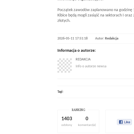
Początek zawodów zaplanowano na godzinę 17
Kibice będą mogli zasiąść na sektorach I oraz 
złotych.
2026-05-11 17:51:18
Autor:
Redakcja
Informacja o autorze:
REDAKCJA
Info o autorze newsa
Tagi:
RANKING
1403
0
odsłony
komentarz(e)