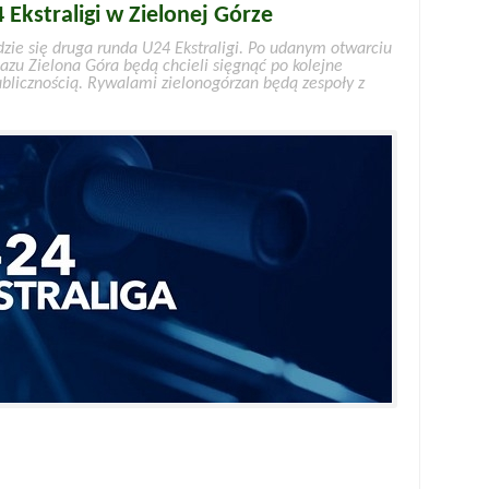
Ekstraligi w Zielonej Górze
zie się druga runda U24 Ekstraligi. Po udanym otwarciu
zu Zielona Góra będą chcieli sięgnąć po kolejne
blicznością. Rywalami zielonogórzan będą zespoły z