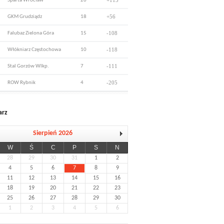
+115
Sparta Wrocław
26
+56
GKM Grudziądz
18
-108
Falubaz Zielona Góra
15
-118
Włókniarz Częstochowa
10
-111
Stal Gorzów Wlkp.
7
-205
ROW Rybnik
4
arz
Sierpień 2026
W
Ś
C
P
S
N
28
29
30
31
1
2
4
5
6
7
8
9
11
12
13
14
15
16
18
19
20
21
22
23
25
26
27
28
29
30
1
2
3
4
5
6