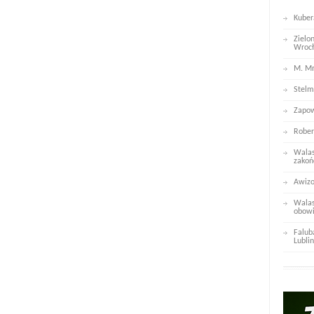
Kuber
Zielo
Wroc
M. Mr
Stelm
Zapow
Rober
Walas
zakoń
Awizo
Walas
obowi
Falub
Lublin