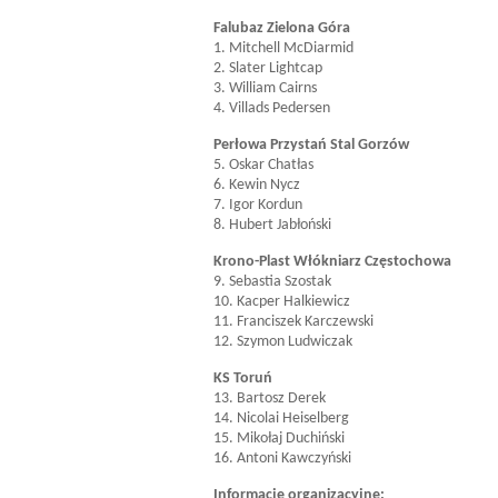
Falubaz Zielona Góra
1. Mitchell McDiarmid
2. Slater Lightcap
3. William Cairns
4. Villads Pedersen
Perłowa Przystań Stal Gorzów
5. Oskar Chatłas
6. Kewin Nycz
7. Igor Kordun
8. Hubert Jabłoński
Krono-Plast Włókniarz Częstochowa
9. Sebastia Szostak
10. Kacper Halkiewicz
11. Franciszek Karczewski
12. Szymon Ludwiczak
KS Toruń
13. Bartosz Derek
14. Nicolai Heiselberg
15. Mikołaj Duchiński
16. Antoni Kawczyński
Informacje organizacyjne: