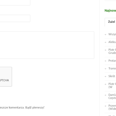
Najnow
Żużel
Wszys
Aleks
Piotr
Grudz
Prota
Trans
Skrót
Piotr
(W
Damia
Częst
Przem
eszcze komentarza. Bądź pierwszy!
(Wid