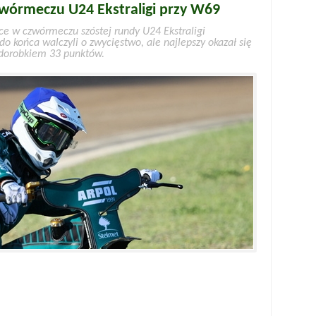
zwórmeczu U24 Ekstraligi przy W69
sce w czwórmeczu szóstej rundy U24 Ekstraligi
o końca walczyli o zwycięstwo, ale najlepszy okazał się
 dorobkiem 33 punktów.