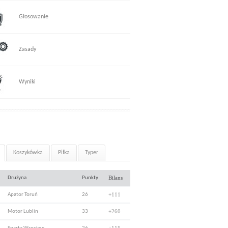
Głosowanie
Zasady
Wyniki
Koszykówka
Piłka
Typer
Bilans
Drużyna
Punkty
+111
Apator Toruń
26
+260
Motor Lublin
33