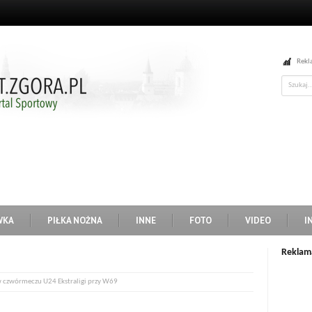
Rekl
WKA
PIŁKA NOŻNA
INNE
FOTO
VIDEO
I
Reklam
w czwórmeczu U24 Ekstraligi przy W69