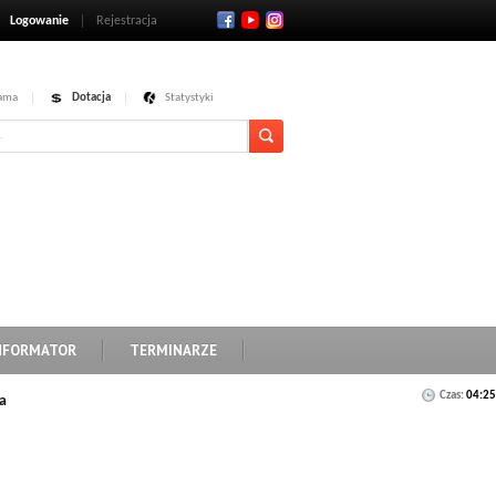
Logowanie
Rejestracja
ama
Dotacja
Statystyki
NFORMATOR
TERMINARZE
Czas:
04:25
a