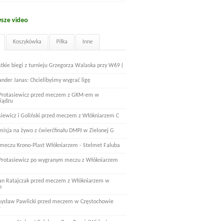
sze video
Koszykówka
Piłka
Inne
tkie biegi z turnieju Grzegorza Walaska przy W69 (
ander Janas: Chcielibyśmy wygrać ligę
 Protasiewicz przed meczem z GKM-em w
iądzu
siewicz i Goliński przed meczem z Włókniarzem C
misja na żywo z ćwierćfinału DMPJ w Zielonej G
 meczu Krono-Plast Włókniarzem - Stelmet Faluba
 Protasiewicz po wygranym meczu z Włókniarzem
n Ratajczak przed meczem z Włókniarzem w
o
ysław Pawlicki przed meczem w Częstochowie
e