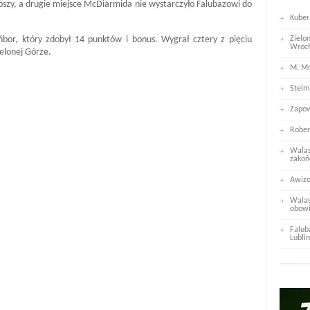
pszy, a drugie miejsce McDiarmida nie wystarczyło Falubazowi do
Kuber
ńbor, który zdobył 14 punktów i bonus. Wygrał cztery z pięciu
Zielo
Wroc
elonej Górze.
M. Mr
Stelm
Zapow
Rober
Walas
zakoń
Awizo
Walas
obowi
Falub
Lublin