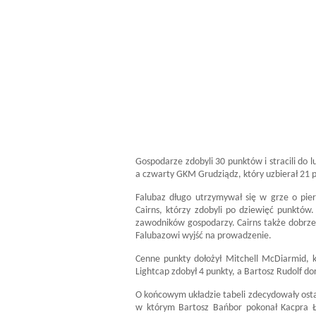
Gospodarze zdobyli 30 punktów i stracili do l
a czwarty GKM Grudziądz, który uzbierał 21 
Falubaz długo utrzymywał się w grze o pier
Cairns, którzy zdobyli po dziewięć punktów.
zawodników gospodarzy. Cairns także dobrze 
Falubazowi wyjść na prowadzenie.
Cenne punkty dołożył Mitchell McDiarmid, k
Lightcap zdobył 4 punkty, a Bartosz Rudolf dor
O końcowym układzie tabeli zdecydowały osta
w którym Bartosz Bańbor pokonał Kacpra Ł