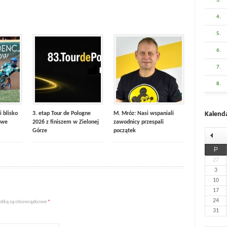
3.
4.
5.
6.
7.
8.
i blisko
3. etap Tour de Pologne
M. Mróz: Nasi wspaniali
Kalend
 we
2026 z finiszem w Zielonej
zawodnicy przespali
Górze
początek
P
27
3
10
17
24
iazdką są obowiązkowe
*
31