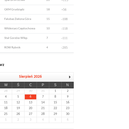
+115
Sparta Wrocław
26
+56
GKM Grudziądz
18
-108
Falubaz Zielona Góra
15
-118
Włókniarz Częstochowa
10
-111
Stal Gorzów Wlkp.
7
-205
ROW Rybnik
4
arz
Sierpień 2026
W
Ś
C
P
S
N
28
29
30
31
1
2
4
5
6
7
8
9
11
12
13
14
15
16
18
19
20
21
22
23
25
26
27
28
29
30
1
2
3
4
5
6