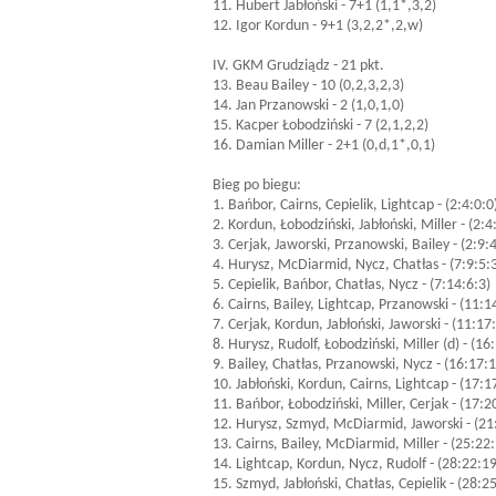
11. Hubert Jabłoński - 7+1 (1,1*,3,2)
12. Igor Kordun - 9+1 (3,2,2*,2,w)
IV. GKM Grudziądz - 21 pkt.
13. Beau Bailey - 10 (0,2,3,2,3)
14. Jan Przanowski - 2 (1,0,1,0)
15. Kacper Łobodziński - 7 (2,1,2,2)
16. Damian Miller - 2+1 (0,d,1*,0,1)
Bieg po biegu:
1. Bańbor, Cairns, Cepielik, Lightcap - (2:4:0:0
2. Kordun, Łobodziński, Jabłoński, Miller - (2:4
3. Cerjak, Jaworski, Przanowski, Bailey - (2:9:4
4. Hurysz, McDiarmid, Nycz, Chatłas - (7:9:5:
5. Cepielik, Bańbor, Chatłas, Nycz - (7:14:6:3)
6. Cairns, Bailey, Lightcap, Przanowski - (11:1
7. Cerjak, Kordun, Jabłoński, Jaworski - (11:17
8. Hurysz, Rudolf, Łobodziński, Miller (d) - (16
9. Bailey, Chatłas, Przanowski, Nycz - (16:17:
10. Jabłoński, Kordun, Cairns, Lightcap - (17:1
11. Bańbor, Łobodziński, Miller, Cerjak - (17:2
12. Hurysz, Szmyd, McDiarmid, Jaworski - (21
13. Cairns, Bailey, McDiarmid, Miller - (25:22
14. Lightcap, Kordun, Nycz, Rudolf - (28:22:1
15. Szmyd, Jabłoński, Chatłas, Cepielik - (28:2