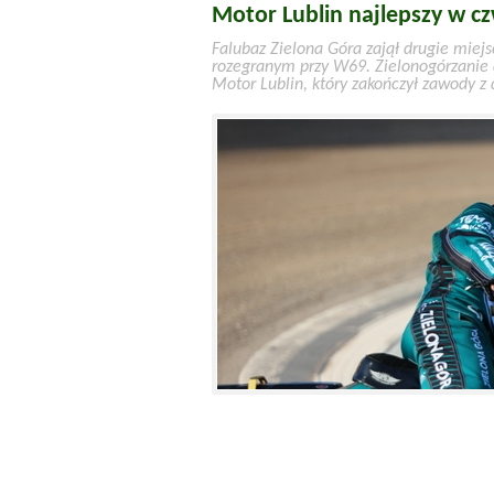
Motor Lublin najlepszy w c
Falubaz Zielona Góra zajął drugie miej
rozegranym przy W69. Zielonogórzanie d
Motor Lublin, który zakończył zawody z