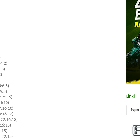
)
:4:2)
:3)
3)
4:6:5)
:9:5)
Linki
:17:9:6)
11:10)
7:16:10)
Typer
0:16:13)
:22:16:13)
:16:15)
9:15)
5:22:15)