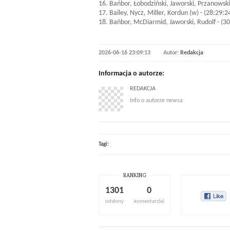
16. Bańbor, Łobodziński, Jaworski, Przanowski
17. Bailey, Nycz, Miller, Kordun (w) - (28:29:2
18. Bańbor, McDiarmid, Jaworski, Rudolf - (3
2026-06-16 23:09:13
Autor:
Redakcja
Informacja o autorze:
REDAKCJA
Info o autorze newsa
Tagi:
RANKING
1301
0
odsłony
komentarz(e)