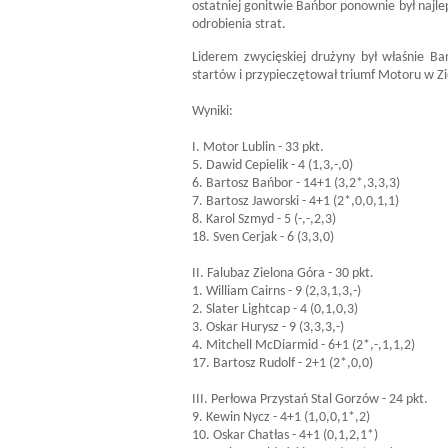
ostatniej gonitwie Bańbor ponownie był najle
odrobienia strat.
Liderem zwycięskiej drużyny był właśnie Ba
startów i przypieczętował triumf Motoru w Zi
Wyniki:
I. Motor Lublin - 33 pkt.
5. Dawid Cepielik - 4 (1,3,-,0)
6. Bartosz Bańbor - 14+1 (3,2*,3,3,3)
7. Bartosz Jaworski - 4+1 (2*,0,0,1,1)
8. Karol Szmyd - 5 (-,-,2,3)
18. Sven Cerjak - 6 (3,3,0)
II. Falubaz Zielona Góra - 30 pkt.
1. William Cairns - 9 (2,3,1,3,-)
2. Slater Lightcap - 4 (0,1,0,3)
3. Oskar Hurysz - 9 (3,3,3,-)
4. Mitchell McDiarmid - 6+1 (2*,-,1,1,2)
17. Bartosz Rudolf - 2+1 (2*,0,0)
III. Perłowa Przystań Stal Gorzów - 24 pkt.
9. Kewin Nycz - 4+1 (1,0,0,1*,2)
10. Oskar Chatłas - 4+1 (0,1,2,1*)