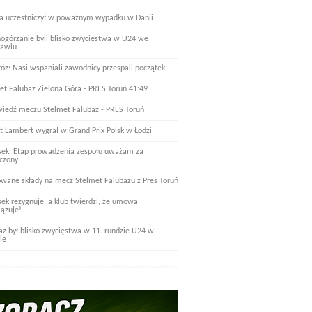
a uczestniczył w poważnym wypadku w Danii
nogórzanie byli blisko zwycięstwa w U24 we
ławiu
óz: Nasi wspaniali zawodnicy przespali początek
et Falubaz Zielona Góra - PRES Toruń 41:49
iedź meczu Stelmet Falubaz - PRES Toruń
t Lambert wygrał w Grand Prix Polsk w Łodzi
ek: Etap prowadzenia zespołu uważam za
czony
wane składy na mecz Stelmet Falubazu z Pres Toruń
ek rezygnuje, a klub twierdzi, że umowa
ązuje!
az był blisko zwycięstwa w 11. rundzie U24 w
ie