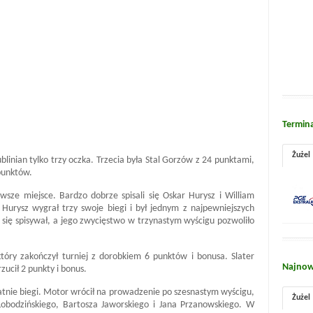
Termin
Żużel
ublinian tylko trzy oczka. Trzecia była Stal Gorzów z 24 punktami,
punktów.
wsze miejsce. Bardzo dobrze spisali się Oskar Hurysz i William
 Hurysz wygrał trzy swoje biegi i był jednym z najpewniejszych
się spisywał, a jego zwycięstwo w trzynastym wyścigu pozwoliło
tóry zakończył turniej z dorobkiem 6 punktów i bonusa. Slater
Najnow
zucił 2 punkty i bonus.
tnie biegi. Motor wrócił na prowadzenie po szesnastym wyścigu,
Żużel
obodzińskiego, Bartosza Jaworskiego i Jana Przanowskiego. W