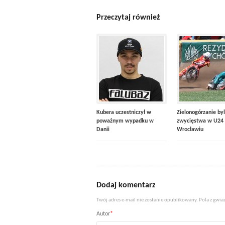
Przeczytaj również
Kubera uczestniczył w
Zielonogórzanie byl
poważnym wypadku w
zwycięstwa w U24
Danii
Wrocławiu
Dodaj komentarz
Twój adres e-mail nie zostanie opublikowany. Pola z gw
Autor
*