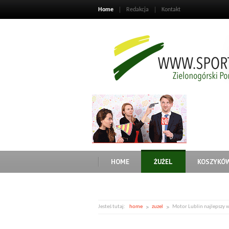
Home
Redakcja
Kontakt
HOME
ŻUŻEL
KOSZYKÓ
Jesteś tutaj:
home
zuzel
Motor Lublin najlepszy 