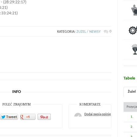
 - (28:29:22:17)
4:21)
0:33:24:21)
0
KATEGORIA:
ZUZEL / NEWSY
Tabele
INFO
Żużel
POLEĆ ZNAJOMYM
KOMENTARZE
Pozycja
Dodaj swoją opinię
1.
2.