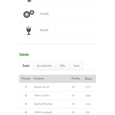
Zasady
Wyniki
Tabele
Żużel
Koszykówka
Piłka
Typer
Bilans
Pozycja
Drużyna
Punkty
+111
1.
Apator Toruń
26
+260
2.
Motor Lublin
33
+115
3.
Sparta Wrocław
26
+56
4.
GKM Grudziądz
18