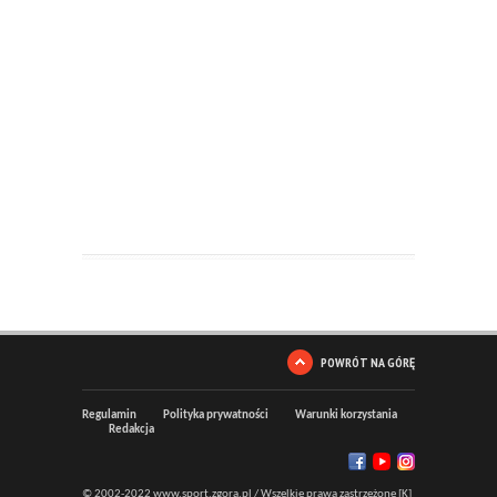
POWRÓT NA GÓRĘ
Regulamin
Polityka prywatności
Warunki korzystania
Redakcja
© 2002-2022 www.sport.zgora.pl / Wszelkie prawa zastrzeżone [K]