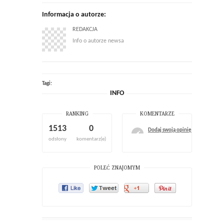
Informacja o autorze:
REDAKCJA
Info o autorze newsa
Tagi:
INFO
RANKING
KOMENTARZE
1513
0
Dodaj swoją opinię
odsłony
komentarz(e)
POLEĆ ZNAJOMYM