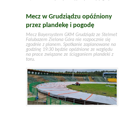
Mecz w Grudziądzu opóźniony
przez plandekę i pogodę
Mecz Bayersystem GKM Grudziądz ze Stelmet
Falubazem Zielona Góra nie rozpocznie się
zgodnie z planem. Spotkanie zaplanowane na
godzinę 19:30 będzie opóźnione ze względu
na prace związane ze ściąganiem plandeki z
toru.