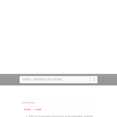
MENU - WYBIERZ DYSCYPLINĘ
Jesteś tutaj:
home
zuzel
Mecz w Grudziądzu opóźniony przez plandekę i pogodę