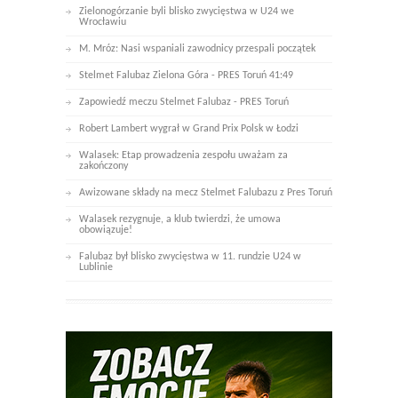
Zielonogórzanie byli blisko zwycięstwa w U24 we
Wrocławiu
M. Mróz: Nasi wspaniali zawodnicy przespali początek
Stelmet Falubaz Zielona Góra - PRES Toruń 41:49
Zapowiedź meczu Stelmet Falubaz - PRES Toruń
Robert Lambert wygrał w Grand Prix Polsk w Łodzi
Walasek: Etap prowadzenia zespołu uważam za
zakończony
Awizowane składy na mecz Stelmet Falubazu z Pres Toruń
Walasek rezygnuje, a klub twierdzi, że umowa
obowiązuje!
Falubaz był blisko zwycięstwa w 11. rundzie U24 w
Lublinie