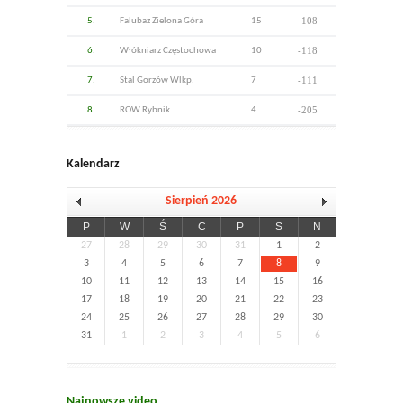
-108
5.
Falubaz Zielona Góra
15
-118
6.
Włókniarz Częstochowa
10
-111
7.
Stal Gorzów Wlkp.
7
-205
8.
ROW Rybnik
4
Kalendarz
Sierpień 2026
P
W
Ś
C
P
S
N
27
28
29
30
31
1
2
3
4
5
6
7
8
9
10
11
12
13
14
15
16
17
18
19
20
21
22
23
24
25
26
27
28
29
30
31
1
2
3
4
5
6
Najnowsze video