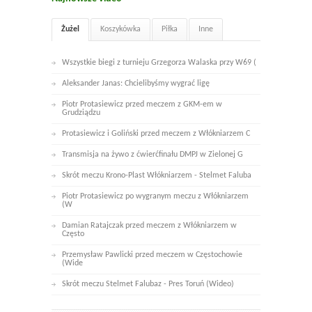
Żużel
Koszykówka
Piłka
Inne
Wszystkie biegi z turnieju Grzegorza Walaska przy W69 (
Aleksander Janas: Chcielibyśmy wygrać ligę
Piotr Protasiewicz przed meczem z GKM-em w
Grudziądzu
Protasiewicz i Goliński przed meczem z Włókniarzem C
Transmisja na żywo z ćwierćfinału DMPJ w Zielonej G
Skrót meczu Krono-Plast Włókniarzem - Stelmet Faluba
Piotr Protasiewicz po wygranym meczu z Włókniarzem
(W
Damian Ratajczak przed meczem z Włókniarzem w
Często
Przemysław Pawlicki przed meczem w Częstochowie
(Wide
Skrót meczu Stelmet Falubaz - Pres Toruń (Wideo)