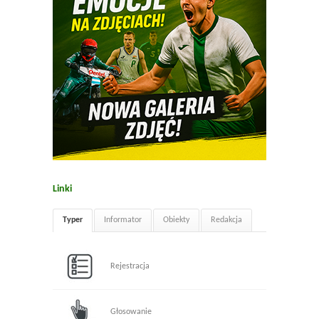
Linki
Typer
Informator
Obiekty
Redakcja
Rejestracja
Głosowanie