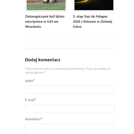
Zielonogórzanie byli blisko
3. etap Tour de Pologne
zwycięstwa w U24 we
2026 z finiszem w Zielonej
Wrocławiu
Górze
Dodaj komentarz
Twój adres e-mail nie zostanie opublikowany. Pola z gwiazdką są
obowiązkowe
*
Autor
*
E-mail
*
Komentarz
*