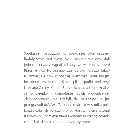
Spotkanie rozpoczęło się spokojnie, obie drużyny
badały swoje możliwości. W 7. minucie miejscowi dali
jednak pierwszy sygnał ostrzegawczy. Mocny strzał
Przemysława Haraszkiewicza obronił jeszcze Jakub
Bursztyn, ale chwilę później bramkarz Lechii był już
bezradny. Po rzucie rożnym piłka spadła pod nogi
kapitana Cariny, Kacpra Staszkowiana, a ten huknął w
samo okienko i gospodarze objęli prowadzenie.
Zielonogórzanie nie zdążyli się otrząsnąć, a już
przegrywali 0:2. W 17. minucie strata w środku pola
kosztowała ich bardzo drogo. Haraszkiewicz przejął
futbolówkę, pomknął nieatakowany w stronę bramki
Lechii i płaskim strzałem podwyższył wynik.