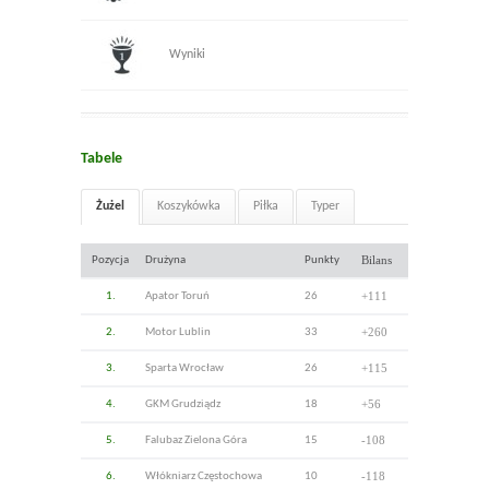
Wyniki
Tabele
Żużel
Koszykówka
Piłka
Typer
Bilans
Pozycja
Drużyna
Punkty
+111
1.
Apator Toruń
26
+260
2.
Motor Lublin
33
+115
3.
Sparta Wrocław
26
+56
4.
GKM Grudziądz
18
-108
5.
Falubaz Zielona Góra
15
-118
6.
Włókniarz Częstochowa
10