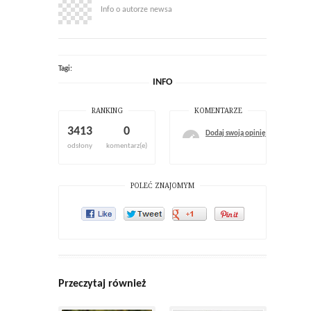
Info o autorze newsa
Tagi:
INFO
RANKING
KOMENTARZE
3413
0
Dodaj swoją opinię
odsłony
komentarz(e)
POLEĆ ZNAJOMYM
Przeczytaj również