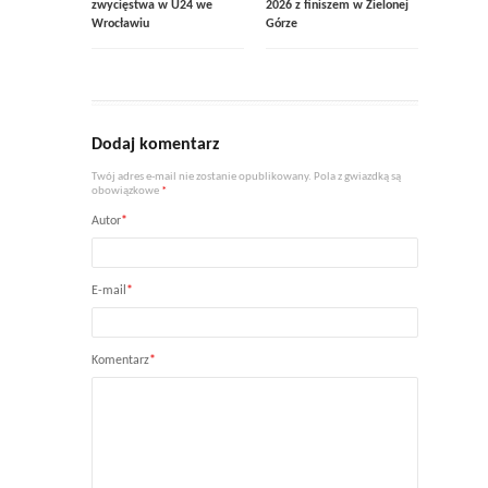
zwycięstwa w U24 we
2026 z finiszem w Zielonej
Wrocławiu
Górze
Dodaj komentarz
Twój adres e-mail nie zostanie opublikowany. Pola z gwiazdką są
obowiązkowe
*
Autor
*
E-mail
*
Komentarz
*