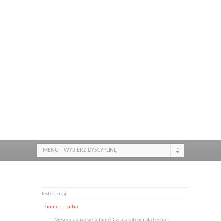
MENU - WYBIERZ DYSCYPLINĘ
Jesteś tutaj:
home
pilka
Niespodzianka w Gubinie! Carina zatrzymała Lechię!