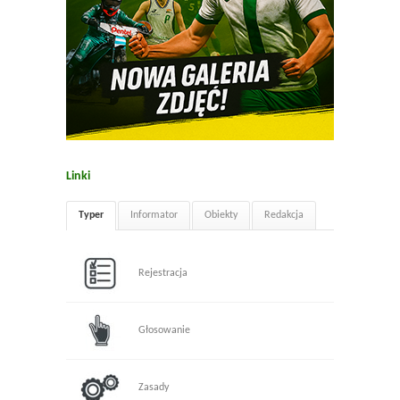
Linki
Typer
Informator
Obiekty
Redakcja
Rejestracja
Głosowanie
Zasady