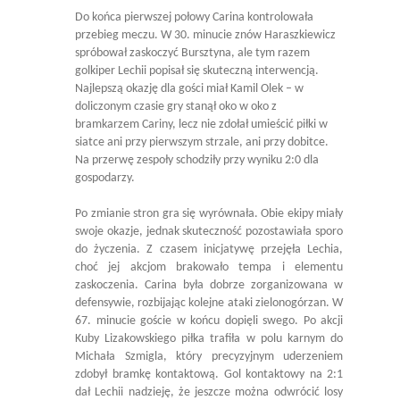
Do końca pierwszej połowy Carina kontrolowała
przebieg meczu. W 30. minucie znów Haraszkiewicz
spróbował zaskoczyć Bursztyna, ale tym razem
golkiper Lechii popisał się skuteczną interwencją.
Najlepszą okazję dla gości miał Kamil Olek – w
doliczonym czasie gry stanął oko w oko z
bramkarzem Cariny, lecz nie zdołał umieścić piłki w
siatce ani przy pierwszym strzale, ani przy dobitce.
Na przerwę zespoły schodziły przy wyniku 2:0 dla
gospodarzy.
Po zmianie stron gra się wyrównała. Obie ekipy miały
swoje okazje, jednak skuteczność pozostawiała sporo
do życzenia. Z czasem inicjatywę przejęła Lechia,
choć jej akcjom brakowało tempa i elementu
zaskoczenia. Carina była dobrze zorganizowana w
defensywie, rozbijając kolejne ataki zielonogórzan. W
67. minucie goście w końcu dopięli swego. Po akcji
Kuby Lizakowskiego piłka trafiła w polu karnym do
Michała Szmigla, który precyzyjnym uderzeniem
zdobył bramkę kontaktową. Gol kontaktowy na 2:1
dał Lechii nadzieję, że jeszcze można odwrócić losy