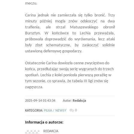
meczu.
Carina jednak nie zamierzała się tylko bronić. Trzy
minuty później mogła znów odskoczyć na dwa
trafienia, ale strzał Matuszewskiego obronił
Bursztyn. W końcówce to Lechia przeważała,
próbowała doprowadzić do wyrównania, lecz ataki
były zbyt schematyczne, by zaskoczyć solidnie
ustawioną defensywę gospodarzy.
Ostatecznie Carina dowiozła cenne zwycięstwo do
końca, przedłużając swoją serię wygranych do trzech
spotkań. Lechia z kolei poniosła pierwszą porażkę w
tym sezonie, co sprawia, że tabela III ligi znów się
zagęszcza.
2025-09-14 01:43:34
Autor:
Redakcja
0
KATEGORIA:
PILKA / NEWSY
Informacja o autorze:
REDAKCJA