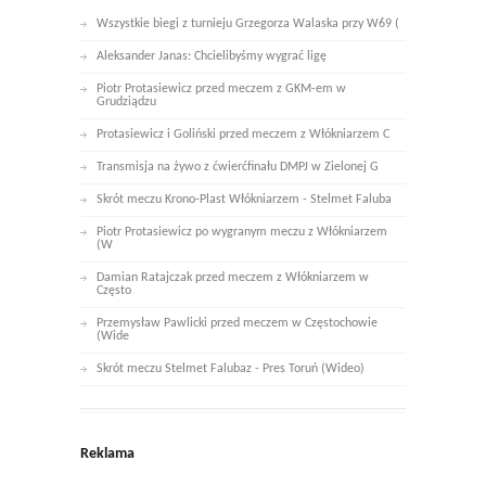
Wszystkie biegi z turnieju Grzegorza Walaska przy W69 (
Aleksander Janas: Chcielibyśmy wygrać ligę
Piotr Protasiewicz przed meczem z GKM-em w
Grudziądzu
Protasiewicz i Goliński przed meczem z Włókniarzem C
Transmisja na żywo z ćwierćfinału DMPJ w Zielonej G
Skrót meczu Krono-Plast Włókniarzem - Stelmet Faluba
Piotr Protasiewicz po wygranym meczu z Włókniarzem
(W
Damian Ratajczak przed meczem z Włókniarzem w
Często
Przemysław Pawlicki przed meczem w Częstochowie
(Wide
Skrót meczu Stelmet Falubaz - Pres Toruń (Wideo)
Reklama