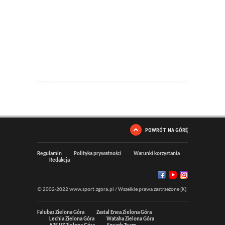
POWRÓT NA GÓRĘ
Regulamin
Polityka prywatności
Warunki korzystania
Redakcja
© 2002-2022 www.sport.zgora.pl / Wszelkie prawa zastrzeżone [K]
Falubaz Zielona Góra
Zastal Enea Zielona Góra
Lechia Zielona Góra
Wataha Zielona Góra