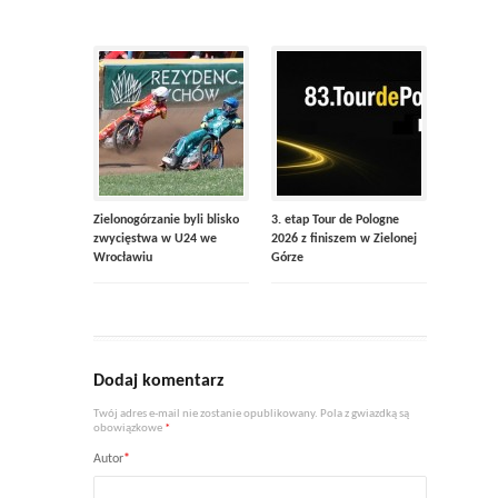
Zielonogórzanie byli blisko
3. etap Tour de Pologne
zwycięstwa w U24 we
2026 z finiszem w Zielonej
Wrocławiu
Górze
Dodaj komentarz
Twój adres e-mail nie zostanie opublikowany. Pola z gwiazdką są
obowiązkowe
*
Autor
*