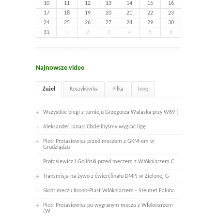
10
11
12
13
14
15
16
17
18
19
20
21
22
23
24
25
26
27
28
29
30
31
1
2
3
4
5
6
Najnowsze video
Żużel
Koszykówka
Piłka
Inne
Wszystkie biegi z turnieju Grzegorza Walaska przy W69 (
Aleksander Janas: Chcielibyśmy wygrać ligę
Piotr Protasiewicz przed meczem z GKM-em w
Grudziądzu
Protasiewicz i Goliński przed meczem z Włókniarzem C
Transmisja na żywo z ćwierćfinału DMPJ w Zielonej G
Skrót meczu Krono-Plast Włókniarzem - Stelmet Faluba
Piotr Protasiewicz po wygranym meczu z Włókniarzem
(W