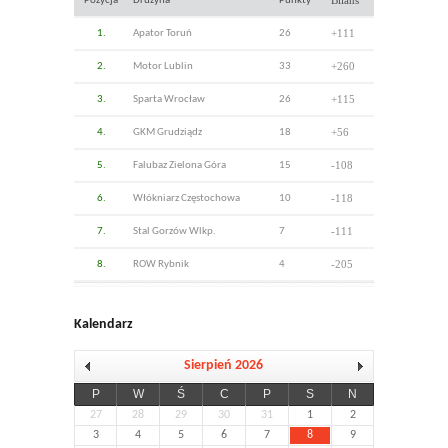
Bilans
Pozycja
Drużyna
Punkty
+111
1.
Apator Toruń
26
+260
2.
Motor Lublin
33
+115
3.
Sparta Wrocław
26
+56
4.
GKM Grudziądz
18
-108
5.
Falubaz Zielona Góra
15
-118
6.
Włókniarz Częstochowa
10
-111
7.
Stal Gorzów Wlkp.
7
-205
8.
ROW Rybnik
4
Kalendarz
Sierpień 2026
P
W
Ś
C
P
S
N
27
28
29
30
31
1
2
3
4
5
6
7
8
9