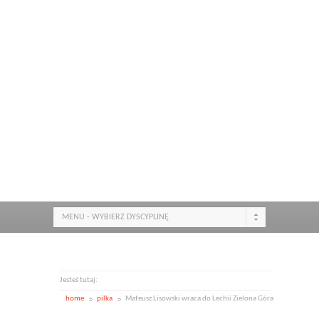
MENU - WYBIERZ DYSCYPLINĘ
Jesteś tutaj:
home
pilka
Mateusz Lisowski wraca do Lechii Zielona Góra