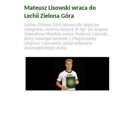
Mateusz Lisowski wraca do
Lechii Zielona Góra
Lechia Zielona Góra wzmocniła skład po
rozegraniu siedmiu kolejek III ligi! Do zespołu
Sebastiana Mordala wraca Mateusz Lisowski,
który rozwiązał kontrakt z Chojniczanką
Chojnice i ponownie został piłkarzem
zielonogórskiego klubu.