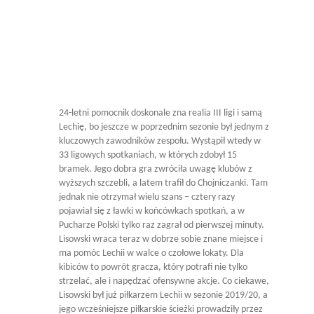
24-letni pomocnik doskonale zna realia III ligi i samą
Lechię, bo jeszcze w poprzednim sezonie był jednym z
kluczowych zawodników zespołu. Wystąpił wtedy w
33 ligowych spotkaniach, w których zdobył 15
bramek. Jego dobra gra zwróciła uwagę klubów z
wyższych szczebli, a latem trafił do Chojniczanki. Tam
jednak nie otrzymał wielu szans – cztery razy
pojawiał się z ławki w końcówkach spotkań, a w
Pucharze Polski tylko raz zagrał od pierwszej minuty.
Lisowski wraca teraz w dobrze sobie znane miejsce i
ma pomóc Lechii w walce o czołowe lokaty. Dla
kibiców to powrót gracza, który potrafi nie tylko
strzelać, ale i napędzać ofensywne akcje. Co ciekawe,
Lisowski był już piłkarzem Lechii w sezonie 2019/20, a
jego wcześniejsze piłkarskie ścieżki prowadziły przez