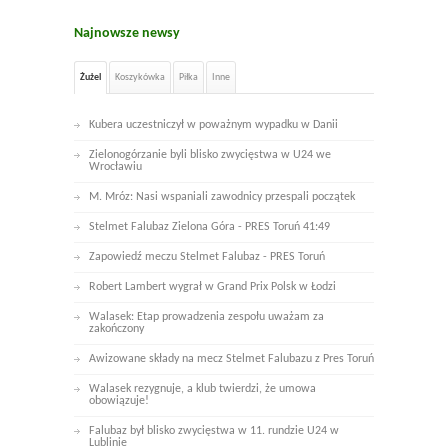
Najnowsze newsy
Żużel
Koszykówka
Piłka
Inne
Kubera uczestniczył w poważnym wypadku w Danii
Zielonogórzanie byli blisko zwycięstwa w U24 we
Wrocławiu
M. Mróz: Nasi wspaniali zawodnicy przespali początek
Stelmet Falubaz Zielona Góra - PRES Toruń 41:49
Zapowiedź meczu Stelmet Falubaz - PRES Toruń
Robert Lambert wygrał w Grand Prix Polsk w Łodzi
Walasek: Etap prowadzenia zespołu uważam za
zakończony
Awizowane składy na mecz Stelmet Falubazu z Pres Toruń
Walasek rezygnuje, a klub twierdzi, że umowa
obowiązuje!
Falubaz był blisko zwycięstwa w 11. rundzie U24 w
Lublinie