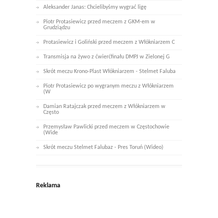
Aleksander Janas: Chcielibyśmy wygrać ligę
Piotr Protasiewicz przed meczem z GKM-em w
Grudziądzu
Protasiewicz i Goliński przed meczem z Włókniarzem C
Transmisja na żywo z ćwierćfinału DMPJ w Zielonej G
Skrót meczu Krono-Plast Włókniarzem - Stelmet Faluba
Piotr Protasiewicz po wygranym meczu z Włókniarzem
(W
Damian Ratajczak przed meczem z Włókniarzem w
Często
Przemysław Pawlicki przed meczem w Częstochowie
(Wide
Skrót meczu Stelmet Falubaz - Pres Toruń (Wideo)
Reklama