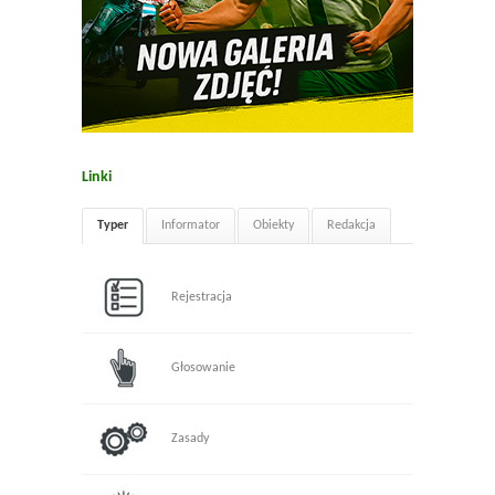
Linki
Typer
Informator
Obiekty
Redakcja
Rejestracja
Głosowanie
Zasady