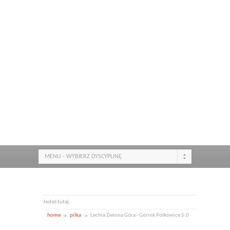
MENU - WYBIERZ DYSCYPLINĘ
Jesteś tutaj:
home
pilka
Lechia Zielona Góra - Górnik Polkowice 5:0