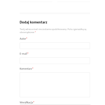
Dodaj komentarz
Twój adres e-mail nie zostanie opublikowany. Pola z gwiazdką są
obowiązkowe
*
Autor
*
E-mail
*
Komentarz
*
Weryfikacja
*