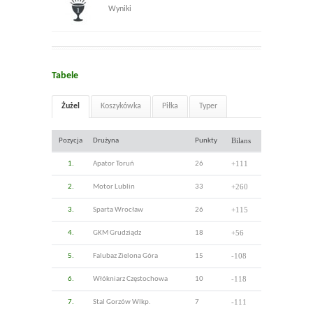
Wyniki
Tabele
Żużel
Koszykówka
Piłka
Typer
Bilans
Pozycja
Drużyna
Punkty
+111
1.
Apator Toruń
26
+260
2.
Motor Lublin
33
+115
3.
Sparta Wrocław
26
+56
4.
GKM Grudziądz
18
-108
5.
Falubaz Zielona Góra
15
-118
6.
Włókniarz Częstochowa
10
-111
7.
Stal Gorzów Wlkp.
7