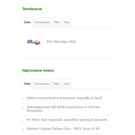
Terminarze
Żużel
Koszykówka
Piłka
Inne
PGE Ekstraliga 2025
Najnowsze newsy
Żużel
Koszykówka
Piłka
Inne
Kubera uczestniczył w poważnym wypadku w Danii
Zielonogórzanie byli blisko zwycięstwa w U24 we
Wrocławiu
M. Mróz: Nasi wspaniali zawodnicy przespali początek
Stelmet Falubaz Zielona Góra - PRES Toruń 41:49