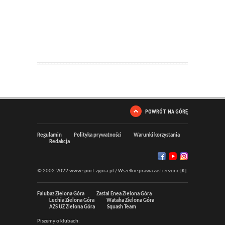
POWRÓT NA GÓRĘ
Regulamin
Polityka prywatności
Warunki korzystania
Redakcja
© 2002-2022 www.sport.zgora.pl / Wszelkie prawa zastrzeżone [K]
Falubaz Zielona Góra
Zastal Enea Zielona Góra
Lechia Zielona Góra
Wataha Zielona Góra
AZS UZ Zielona Góra
Squash Team
Piszemy o klubach: