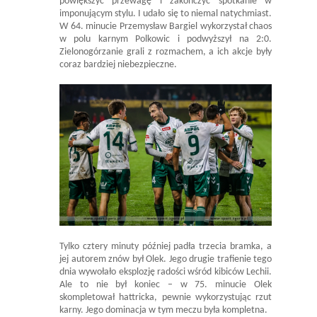
powiększyć przewagę i zakończyć spotkanie w
imponującym stylu. I udało się to niemal natychmiast.
W 64. minucie Przemysław Bargiel wykorzystał chaos
w polu karnym Polkowic i podwyższył na 2:0.
Zielonogórzanie grali z rozmachem, a ich akcje były
coraz bardziej niebezpieczne.
Tylko cztery minuty później padła trzecia bramka, a
jej autorem znów był Olek. Jego drugie trafienie tego
dnia wywołało eksplozję radości wśród kibiców Lechii.
Ale to nie był koniec – w 75. minucie Olek
skompletował hattricka, pewnie wykorzystując rzut
karny. Jego dominacja w tym meczu była kompletna.