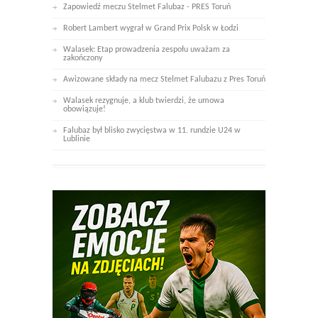
Zapowiedź meczu Stelmet Falubaz - PRES Toruń
Robert Lambert wygrał w Grand Prix Polsk w Łodzi
Walasek: Etap prowadzenia zespołu uważam za
zakończony
Awizowane składy na mecz Stelmet Falubazu z Pres Toruń
Walasek rezygnuje, a klub twierdzi, że umowa
obowiązuje!
Falubaz był blisko zwycięstwa w 11. rundzie U24 w
Lublinie