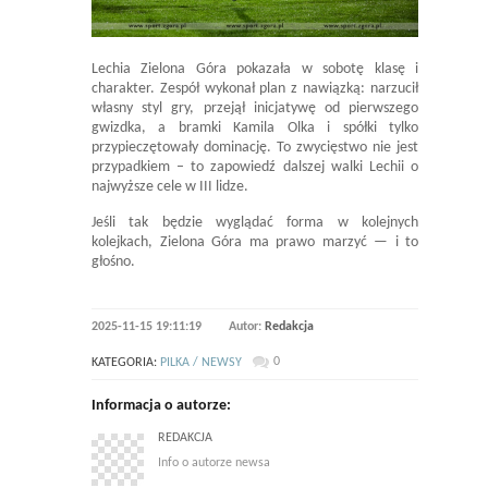
Lechia Zielona Góra pokazała w sobotę klasę i
charakter. Zespół wykonał plan z nawiązką: narzucił
własny styl gry, przejął inicjatywę od pierwszego
gwizdka, a bramki Kamila Olka i spółki tylko
przypieczętowały dominację. To zwycięstwo nie jest
przypadkiem – to zapowiedź dalszej walki Lechii o
najwyższe cele w III lidze.
Jeśli tak będzie wyglądać forma w kolejnych
kolejkach, Zielona Góra ma prawo marzyć — i to
głośno.
2025-11-15 19:11:19
Autor:
Redakcja
0
KATEGORIA:
PILKA / NEWSY
Informacja o autorze:
REDAKCJA
Info o autorze newsa