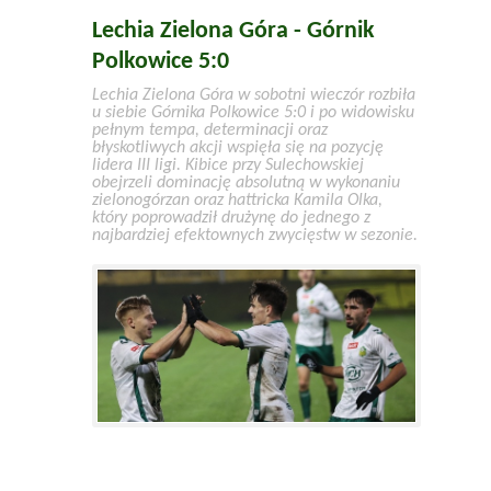
Lechia Zielona Góra - Górnik
Polkowice 5:0
Lechia Zielona Góra w sobotni wieczór rozbiła
u siebie Górnika Polkowice 5:0 i po widowisku
pełnym tempa, determinacji oraz
błyskotliwych akcji wspięła się na pozycję
lidera III ligi. Kibice przy Sulechowskiej
obejrzeli dominację absolutną w wykonaniu
zielonogórzan oraz hattricka Kamila Olka,
który poprowadził drużynę do jednego z
najbardziej efektownych zwycięstw w sezonie.