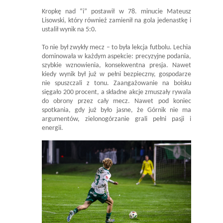
Kropkę nad “i” postawił w 78. minucie Mateusz
Lisowski, który również zamienił na gola jedenastkę i
ustalił wynik na 5:0.
To nie był zwykły mecz – to była lekcja futbolu. Lechia
dominowała w każdym aspekcie: precyzyjne podania,
szybkie wznowienia, konsekwentna presja. Nawet
kiedy wynik był już w pełni bezpieczny, gospodarze
nie spuszczali z tonu. Zaangażowanie na boisku
sięgało 200 procent, a składne akcje zmuszały rywala
do obrony przez cały mecz. Nawet pod koniec
spotkania, gdy już było jasne, że Górnik nie ma
argumentów, zielonogórzanie grali pełni pasji i
energii.