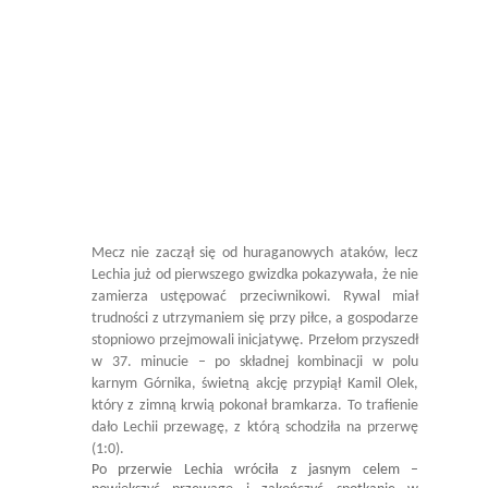
Mecz nie zaczął się od huraganowych ataków, lecz
Lechia już od pierwszego gwizdka pokazywała, że nie
zamierza ustępować przeciwnikowi. Rywal miał
trudności z utrzymaniem się przy piłce, a gospodarze
stopniowo przejmowali inicjatywę. Przełom przyszedł
w 37. minucie – po składnej kombinacji w polu
karnym Górnika, świetną akcję przypiął Kamil Olek,
który z zimną krwią pokonał bramkarza. To trafienie
dało Lechii przewagę, z którą schodziła na przerwę
(1:0).
Po przerwie Lechia wróciła z jasnym celem –