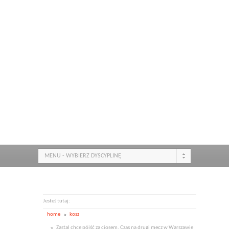
MENU - WYBIERZ DYSCYPLINĘ
Jesteś tutaj:
home
kosz
Zastal chce pójść za ciosem. Czas na drugi mecz w Warszawie