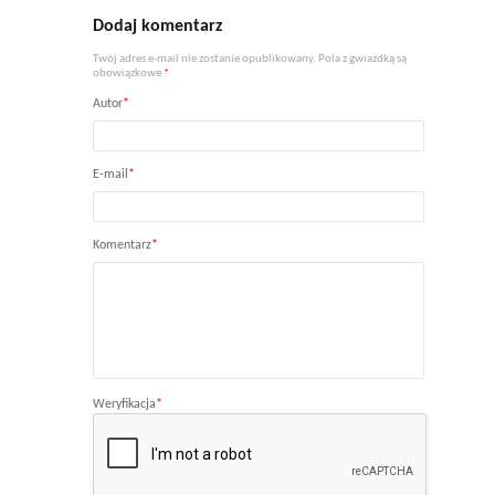
Dodaj komentarz
Twój adres e-mail nie zostanie opublikowany. Pola z gwiazdką są
obowiązkowe
*
Autor
*
E-mail
*
Komentarz
*
Weryfikacja
*