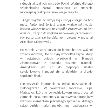
sytuację aktualnych mistrzów Polski. Właśnie dlatego
szkoleniowiec Zastalu spodziewa się znacznie
mocniejszej reakcji warszawskiego zespołu.
– Legia wyjdzie ze swoją siłą i swoją energią na ten
mecz. Natomiast to jest presja, wydaje mi się, że
jeszcze większa będzie na zespół z Warszawy i to jest
nasz cel, żeby była większa nerwowość przeciwnika.
My postaramy się bardziej kontrolować
– przyznał
Arkadiusz Miłoszewski.
Po stronie Zastalu doszło do jednej bardzo ważnej
zmiany kadrowej. Do drużyny wrócił Phil Fayne, który
w ostatnich dniach przebywał w Stanach
Zjednoczonych z powodu rodzinnej tragedii.
Amerykanin jest już do dyspozycji sztabu
szkoleniowego i znalazł się w składzie na drugie
spotkanie finału.
Nie wszystkie informacje są jednak pozytywne dla
zielonogórzan. W Warszawie zabraknie Filipa
Matczaka, który w poniedziałkowym meczu doznał
złamania nosa. Jego energia i agresywna obrona były
ważnym elementem pierwszego spotkania, dlatego
sztab będzie musiał znaleźć inne rozwiązania w