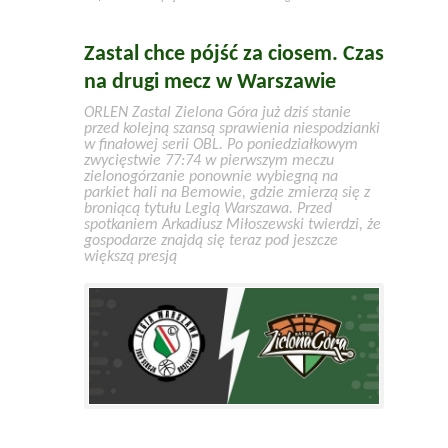
Zastal chce pójść za ciosem. Czas
na drugi mecz w Warszawie
ORLEN Zastal Zielona Góra już dziś stanie
przed kolejną szansą sprawienia niespodzianki
w finałowej serii OBL. Po poniedziałkowym
zwycięstwie 77:74 w pierwszym meczu
zielonogórzanie ponownie wybiegną na
parkiet hali na Bemowie, gdzie zmierzą się z
broniącą tytułu Legią Warszawa. Przed
spotkaniem Arkadiusz Miłoszewski twierdzi, że
gospodarze znajdą się teraz pod jeszcze
większą presją