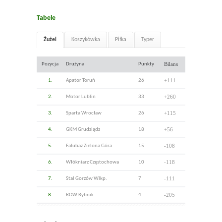
Tabele
Żużel
Koszykówka
Piłka
Typer
Bilans
Pozycja
Drużyna
Punkty
+111
1.
Apator Toruń
26
+260
2.
Motor Lublin
33
+115
3.
Sparta Wrocław
26
+56
4.
GKM Grudziądz
18
-108
5.
Falubaz Zielona Góra
15
-118
6.
Włókniarz Częstochowa
10
-111
7.
Stal Gorzów Wlkp.
7
-205
8.
ROW Rybnik
4