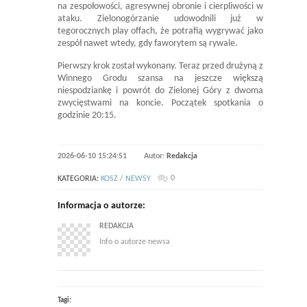
na zespołowości, agresywnej obronie i cierpliwości w
ataku. Zielonogórzanie udowodnili już w
tegorocznych play offach, że potrafią wygrywać jako
zespół nawet wtedy, gdy faworytem są rywale.
Pierwszy krok został wykonany. Teraz przed drużyną z
Winnego Grodu szansa na jeszcze większą
niespodziankę i powrót do Zielonej Góry z dwoma
zwycięstwami na koncie. Początek spotkania o
godzinie 20:15.
2026-06-10 15:24:51
Autor:
Redakcja
0
KATEGORIA:
KOSZ / NEWSY
Informacja o autorze:
REDAKCJA
Info o autorze newsa
Tagi: