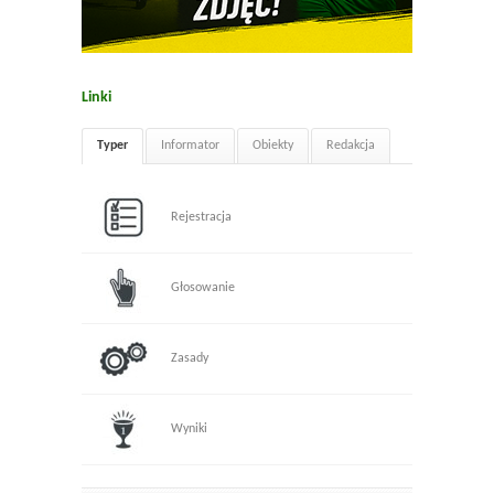
Linki
Typer
Informator
Obiekty
Redakcja
Rejestracja
Głosowanie
Zasady
Wyniki