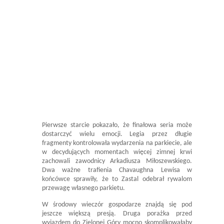
Pierwsze starcie pokazało, że finałowa seria może
dostarczyć wielu emocji. Legia przez długie
fragmenty kontrolowała wydarzenia na parkiecie, ale
w decydujących momentach więcej zimnej krwi
zachowali zawodnicy Arkadiusza Miłoszewskiego.
Dwa ważne trafienia Chavaughna Lewisa w
końcówce sprawiły, że to Zastal odebrał rywalom
przewagę własnego parkietu.
W środowy wieczór gospodarze znajdą się pod
jeszcze większą presją. Druga porażka przed
wyjazdem do Zielonej Góry mocno skomplikowałaby