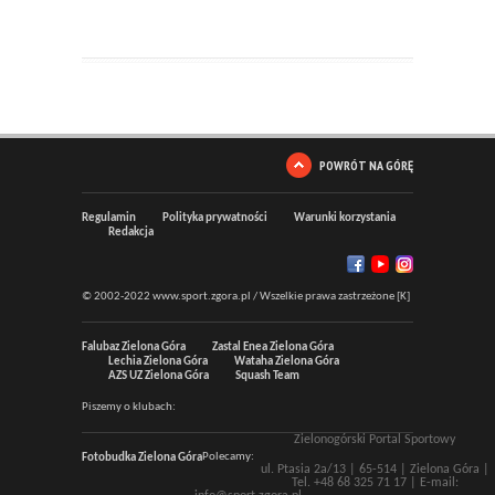
POWRÓT NA GÓRĘ
Regulamin
Polityka prywatności
Warunki korzystania
Redakcja
© 2002-2022 www.sport.zgora.pl / Wszelkie prawa zastrzeżone [K]
Falubaz Zielona Góra
Zastal Enea Zielona Góra
Lechia Zielona Góra
Wataha Zielona Góra
AZS UZ Zielona Góra
Squash Team
Piszemy o klubach:
Zielonogórski Portal Sportowy
Polecamy:
Fotobudka Zielona Góra
ul. Ptasia 2a/13 |
65-514
|
Zielona Góra
|
Tel.
+48 68 325 71 17
| E-mail: