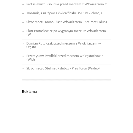
Protasiewicz i Goliński przed meczem z Włókniarzem C
Transmisja na żywo z ćwierćfinału DMPJ w Zielonej G
Skrót meczu Krono-Plast Włókniarzem - Stelmet Faluba
Piotr Protasiewicz po wygranym meczu z Włókniarzem
(W
Damian Ratajczak przed meczem z Włókniarzem w
Często
Przemysław Pawlicki przed meczem w Częstochowie
(Wide
Skrót meczu Stelmet Falubaz - Pres Toruń (Wideo)
Reklama