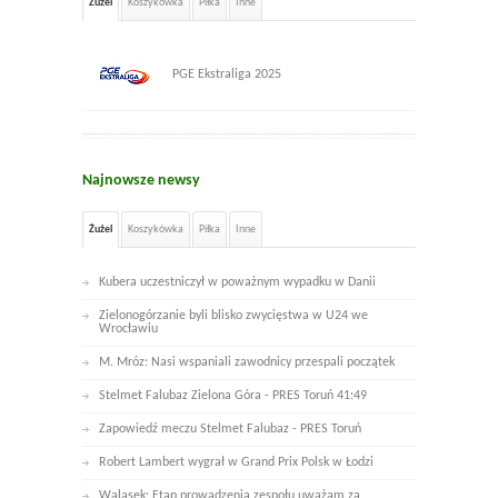
Żużel
Koszykówka
Piłka
Inne
PGE Ekstraliga 2025
Najnowsze newsy
Żużel
Koszykówka
Piłka
Inne
Kubera uczestniczył w poważnym wypadku w Danii
Zielonogórzanie byli blisko zwycięstwa w U24 we
Wrocławiu
M. Mróz: Nasi wspaniali zawodnicy przespali początek
Stelmet Falubaz Zielona Góra - PRES Toruń 41:49
Zapowiedź meczu Stelmet Falubaz - PRES Toruń
Robert Lambert wygrał w Grand Prix Polsk w Łodzi
Walasek: Etap prowadzenia zespołu uważam za