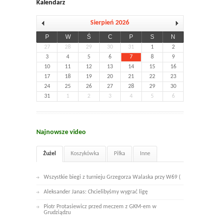
Kalendarz
Sierpień 2026
P
W
Ś
C
P
S
N
27
28
29
30
31
1
2
3
4
5
6
7
8
9
10
11
12
13
14
15
16
17
18
19
20
21
22
23
24
25
26
27
28
29
30
31
1
2
3
4
5
6
Najnowsze video
Żużel
Koszykówka
Piłka
Inne
Wszystkie biegi z turnieju Grzegorza Walaska przy W69 (
Aleksander Janas: Chcielibyśmy wygrać ligę
Piotr Protasiewicz przed meczem z GKM-em w
Grudziądzu