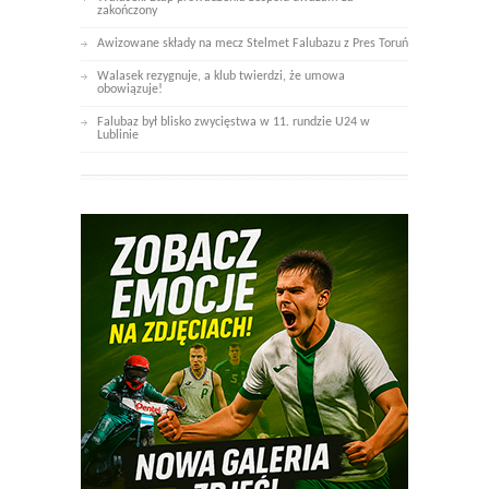
zakończony
Awizowane składy na mecz Stelmet Falubazu z Pres Toruń
Walasek rezygnuje, a klub twierdzi, że umowa
obowiązuje!
Falubaz był blisko zwycięstwa w 11. rundzie U24 w
Lublinie