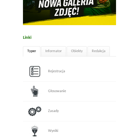
Linki
Typer
Informator
Obiekty
Redakcja
Rejestracja
Głosowanie
Zasady
Wyniki