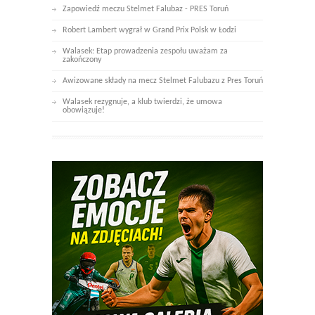
Zapowiedź meczu Stelmet Falubaz - PRES Toruń
Robert Lambert wygrał w Grand Prix Polsk w Łodzi
Walasek: Etap prowadzenia zespołu uważam za
zakończony
Awizowane składy na mecz Stelmet Falubazu z Pres Toruń
Walasek rezygnuje, a klub twierdzi, że umowa
obowiązuje!