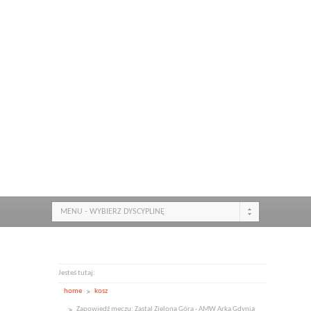
MENU - WYBIERZ DYSCYPLINĘ
Jesteś tutaj:
home
kosz
Zapowiedź meczu: Zastal Zielona Góra - AMW Arka Gdynia