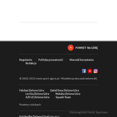
POWRÓT NA GÓRĘ
Regulamin
Polityka prywatności
Warunki korzystania
Redakcja
© 2002-2022 www.sport.zgora.pl / Wszelkie prawa zastrzeżone [K]
Falubaz Zielona Góra
Zastal Enea Zielona Góra
Lechia Zielona Góra
Wataha Zielona Góra
AZS UZ Zielona Góra
Squash Team
Piszemy o klubach:
Zielonogórski Portal Sportowy
Polecamy:
Fotobudka Zielona Góra