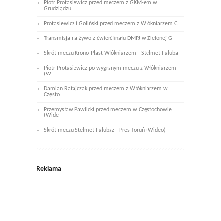
Piotr Protasiewicz przed meczem z GKM-em w
Grudziądzu
Protasiewicz i Goliński przed meczem z Włókniarzem C
Transmisja na żywo z ćwierćfinału DMPJ w Zielonej G
Skrót meczu Krono-Plast Włókniarzem - Stelmet Faluba
Piotr Protasiewicz po wygranym meczu z Włókniarzem
(W
Damian Ratajczak przed meczem z Włókniarzem w
Często
Przemysław Pawlicki przed meczem w Częstochowie
(Wide
Skrót meczu Stelmet Falubaz - Pres Toruń (Wideo)
Reklama