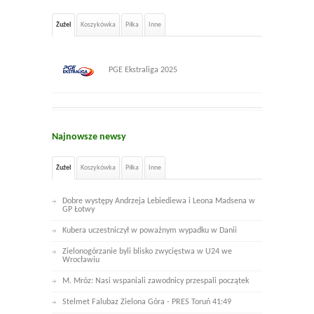
Żużel
Koszykówka
Piłka
Inne
PGE Ekstraliga 2025
Najnowsze newsy
Żużel
Koszykówka
Piłka
Inne
Dobre występy Andrzeja Lebiediewa i Leona Madsena w
GP Łotwy
Kubera uczestniczył w poważnym wypadku w Danii
Zielonogórzanie byli blisko zwycięstwa w U24 we
Wrocławiu
M. Mróz: Nasi wspaniali zawodnicy przespali początek
Stelmet Falubaz Zielona Góra - PRES Toruń 41:49