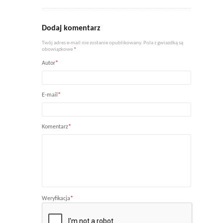
Dodaj komentarz
Twój adres e-mail nie zostanie opublikowany. Pola z gwiazdką są
obowiązkowe
*
Autor
*
E-mail
*
Komentarz
*
Weryfikacja
*