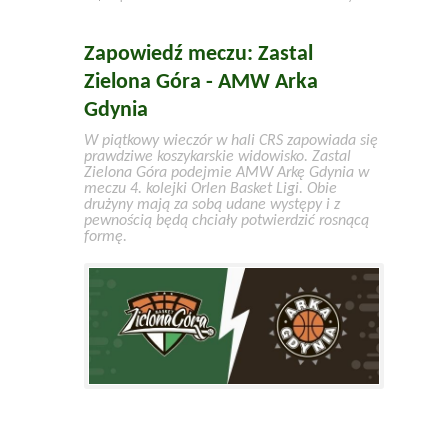
Zapowiedź meczu: Zastal
Zielona Góra - AMW Arka
Gdynia
W piątkowy wieczór w hali CRS zapowiada się
prawdziwe koszykarskie widowisko. Zastal
Zielona Góra podejmie AMW Arkę Gdynia w
meczu 4. kolejki Orlen Basket Ligi. Obie
drużyny mają za sobą udane występy i z
pewnością będą chciały potwierdzić rosnącą
formę.