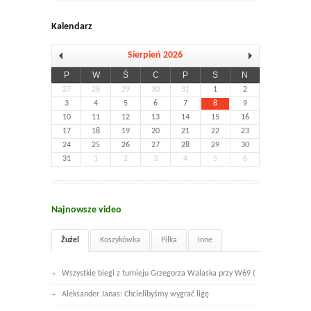
Kalendarz
Sierpień 2026
P
W
Ś
C
P
S
N
27
28
29
30
31
1
2
3
4
5
6
7
8
9
10
11
12
13
14
15
16
17
18
19
20
21
22
23
24
25
26
27
28
29
30
31
1
2
3
4
5
6
Najnowsze video
Żużel
Koszykówka
Piłka
Inne
Wszystkie biegi z turnieju Grzegorza Walaska przy W69 (
Aleksander Janas: Chcielibyśmy wygrać ligę