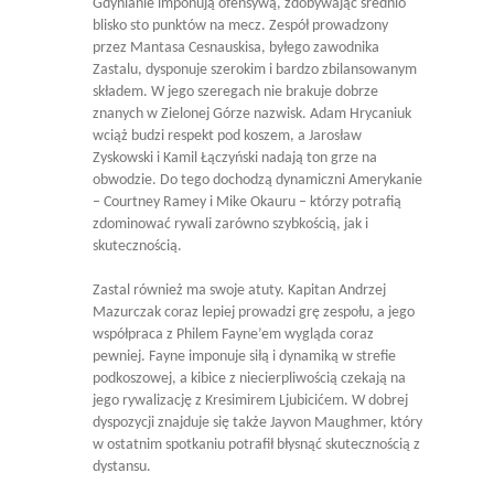
Gdynianie imponują ofensywą, zdobywając średnio
blisko sto punktów na mecz. Zespół prowadzony
przez Mantasa Cesnauskisa, byłego zawodnika
Zastalu, dysponuje szerokim i bardzo zbilansowanym
składem. W jego szeregach nie brakuje dobrze
znanych w Zielonej Górze nazwisk. Adam Hrycaniuk
wciąż budzi respekt pod koszem, a Jarosław
Zyskowski i Kamil Łączyński nadają ton grze na
obwodzie. Do tego dochodzą dynamiczni Amerykanie
– Courtney Ramey i Mike Okauru – którzy potrafią
zdominować rywali zarówno szybkością, jak i
skutecznością.
Zastal również ma swoje atuty. Kapitan Andrzej
Mazurczak coraz lepiej prowadzi grę zespołu, a jego
współpraca z Philem Fayne’em wygląda coraz
pewniej. Fayne imponuje siłą i dynamiką w strefie
podkoszowej, a kibice z niecierpliwością czekają na
jego rywalizację z Kresimirem Ljubicićem. W dobrej
dyspozycji znajduje się także Jayvon Maughmer, który
w ostatnim spotkaniu potrafił błysnąć skutecznością z
dystansu.