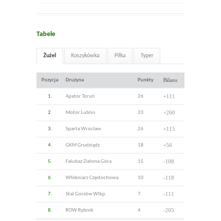
Tabele
Żużel
Koszykówka
Piłka
Typer
Bilans
Pozycja
Drużyna
Punkty
+111
1.
Apator Toruń
26
+260
2.
Motor Lublin
33
+115
3.
Sparta Wrocław
26
+56
4.
GKM Grudziądz
18
-108
5.
Falubaz Zielona Góra
15
-118
6.
Włókniarz Częstochowa
10
-111
7.
Stal Gorzów Wlkp.
7
-205
8.
ROW Rybnik
4