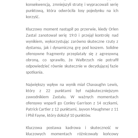
konsekwencją, zmniejszyli stratę i wypracowali serię
punktową, która odwróciła losy pojedynku na ich
korzyść.
Kluczowy moment nastąpił po przerwie, kiedy Orlen
Zastal zanotował serię 19:0 i przejął kontrolę nad
wynikiem, wykorzystując zarówno skuteczne rzuty z
dystansu, jak i dynamiczną grę pod koszem. Solidne
ofensywne fragmenty przeplatały się z agresywną
obroną, co sprawiło, że Wałbrzych nie potrafił
odpowiedzieć równie skutecznie w decydującej fazie
spotkania.
Największy wpływ na wynik miał Chavaughn Lewis,
który z 22 punktami był najskuteczniejszym
zawodnikiem Zastalu. W ważnych momentach
ofensywy wsparli go Conley Garrison z 14 oczkami,
Patrick Cartier z 12 punktami, Jayvon Maughmer z 11
i Phil Fayne, który dołożył 10 punktów.
Kluczowa postawa kadrowa i skuteczność w
kluczowych momentach różnicowały końcowy