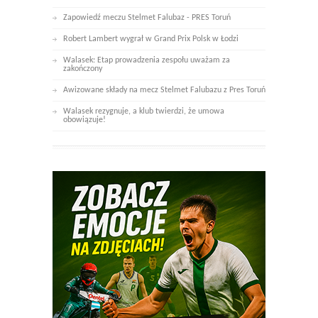
Zapowiedź meczu Stelmet Falubaz - PRES Toruń
Robert Lambert wygrał w Grand Prix Polsk w Łodzi
Walasek: Etap prowadzenia zespołu uważam za
zakończony
Awizowane składy na mecz Stelmet Falubazu z Pres Toruń
Walasek rezygnuje, a klub twierdzi, że umowa
obowiązuje!