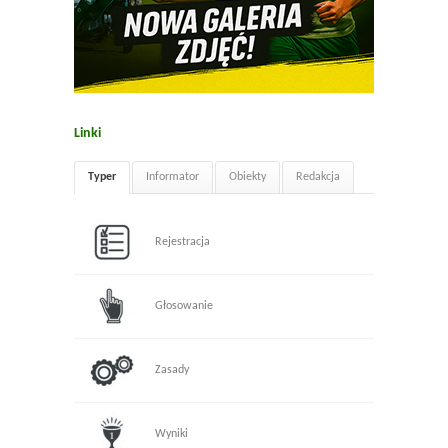
Linki
Typer
Informator
Obiekty
Redakcja
Rejestracja
Głosowanie
Zasady
Wyniki