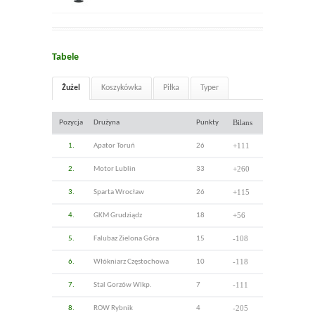
Tabele
Żużel
Koszykówka
Piłka
Typer
Bilans
Pozycja
Drużyna
Punkty
+111
1.
Apator Toruń
26
+260
2.
Motor Lublin
33
+115
3.
Sparta Wrocław
26
+56
4.
GKM Grudziądz
18
-108
5.
Falubaz Zielona Góra
15
-118
6.
Włókniarz Częstochowa
10
-111
7.
Stal Gorzów Wlkp.
7
-205
8.
ROW Rybnik
4