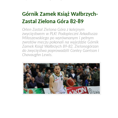
Górnik Zamek Książ Wałbrzych-
Zastal Zielona Góra 82-89
Orlen Zastal Zielona Góra z kolejnym
zwycięstwem w PLK! Podopieczni Arkadiusza
Miłoszewskiego po wyrównanym i pełnym
zwrotów meczu pokonali na wyjeździe Górnik
Zamek Książ Wałbrzych 89-82. Zielonogórzan
do zwycięstwa poprowadzili Conley Garrison i
Chavaughn Lewis.