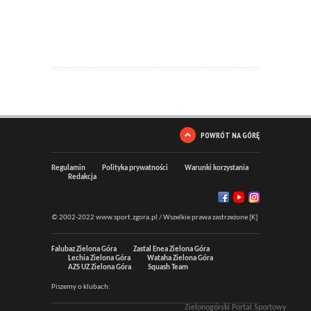
POWRÓT NA GÓRĘ
Regulamin
Polityka prywatności
Warunki korzystania
Redakcja
© 2002-2022 www.sport.zgora.pl / Wszelkie prawa zastrzeżone [K]
Falubaz Zielona Góra
Zastal Enea Zielona Góra
Lechia Zielona Góra
Wataha Zielona Góra
AZS UZ Zielona Góra
Squash Team
Piszemy o klubach:
Zielonogórski Portal Sportowy