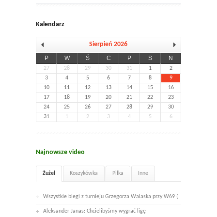
Kalendarz
Sierpień 2026
P
W
Ś
C
P
S
N
27
28
29
30
31
1
2
3
4
5
6
7
8
9
10
11
12
13
14
15
16
17
18
19
20
21
22
23
24
25
26
27
28
29
30
31
1
2
3
4
5
6
Najnowsze video
Żużel
Koszykówka
Piłka
Inne
Wszystkie biegi z turnieju Grzegorza Walaska przy W69 (
Aleksander Janas: Chcielibyśmy wygrać ligę