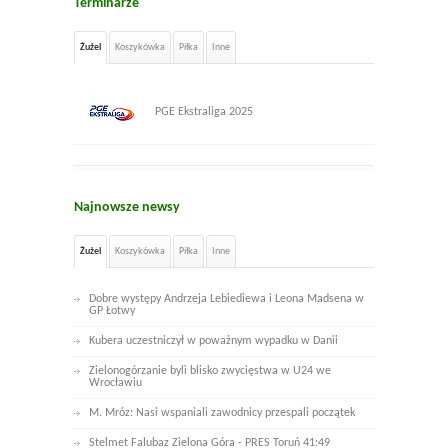
Terminarze
Żużel
Koszykówka
Piłka
Inne
PGE Ekstraliga 2025
Najnowsze newsy
Żużel
Koszykówka
Piłka
Inne
Dobre występy Andrzeja Lebiediewa i Leona Madsena w
GP Łotwy
Kubera uczestniczył w poważnym wypadku w Danii
Zielonogórzanie byli blisko zwycięstwa w U24 we
Wrocławiu
M. Mróz: Nasi wspaniali zawodnicy przespali początek
Stelmet Falubaz Zielona Góra - PRES Toruń 41:49