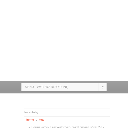
MENU - WYBIERZ DYSCYPLINĘ
Jesteś tutaj:
home
kosz
Górnik Zamek Książ Wałbrzych- Zastal Zielona Góra 82-89