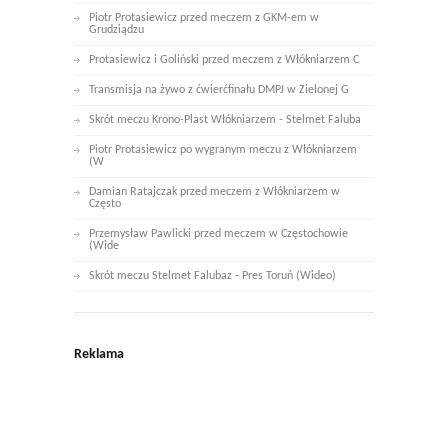
Piotr Protasiewicz przed meczem z GKM-em w
Grudziądzu
Protasiewicz i Goliński przed meczem z Włókniarzem C
Transmisja na żywo z ćwierćfinału DMPJ w Zielonej G
Skrót meczu Krono-Plast Włókniarzem - Stelmet Faluba
Piotr Protasiewicz po wygranym meczu z Włókniarzem
(W
Damian Ratajczak przed meczem z Włókniarzem w
Często
Przemysław Pawlicki przed meczem w Częstochowie
(Wide
Skrót meczu Stelmet Falubaz - Pres Toruń (Wideo)
Reklama