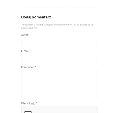
Dodaj komentarz
Twój adres e-mail nie zostanie opublikowany. Pola z gwiazdką są
obowiązkowe
*
Autor
*
E-mail
*
Komentarz
*
Weryfikacja
*