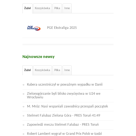
Żużel
Koszykówka
Piłka
Inne
PGE Ekstraliga 2025
Najnowsze newsy
Żużel
Koszykówka
Piłka
Inne
Kubera uczestniczył w poważnym wypadku w Danii
Zielonogórzanie byli blisko zwycięstwa w U24 we
Wrocławiu
M. Mróz: Nasi wspaniali zawodnicy przespali początek
Stelmet Falubaz Zielona Góra - PRES Toruń 41:49
Zapowiedź meczu Stelmet Falubaz - PRES Toruń
Robert Lambert wygrał w Grand Prix Polsk w Łodzi