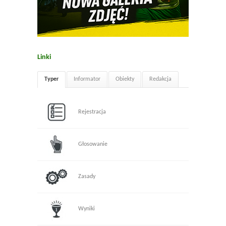
Linki
Typer
Informator
Obiekty
Redakcja
Rejestracja
Głosowanie
Zasady
Wyniki