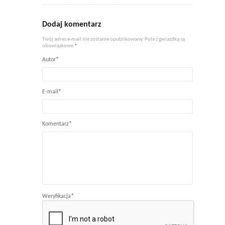
Dodaj komentarz
Twój adres e-mail nie zostanie opublikowany. Pola z gwiazdką są
obowiązkowe
*
Autor
*
E-mail
*
Komentarz
*
Weryfikacja
*