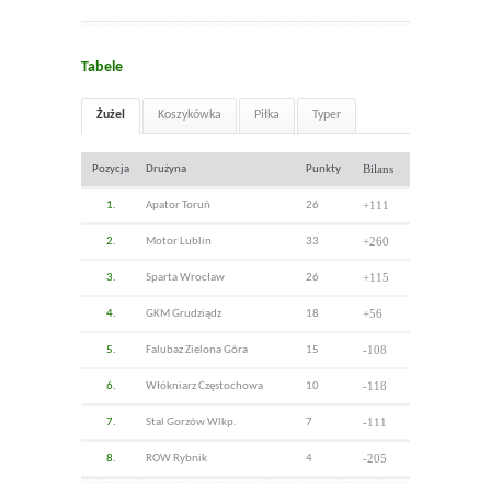
Tabele
Żużel
Koszykówka
Piłka
Typer
Bilans
Pozycja
Drużyna
Punkty
+111
1.
Apator Toruń
26
+260
2.
Motor Lublin
33
+115
3.
Sparta Wrocław
26
+56
4.
GKM Grudziądz
18
-108
5.
Falubaz Zielona Góra
15
-118
6.
Włókniarz Częstochowa
10
-111
7.
Stal Gorzów Wlkp.
7
-205
8.
ROW Rybnik
4