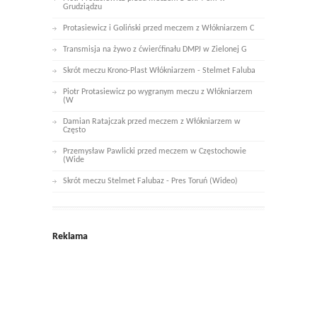
Grudziądzu
Protasiewicz i Goliński przed meczem z Włókniarzem C
Transmisja na żywo z ćwierćfinału DMPJ w Zielonej G
Skrót meczu Krono-Plast Włókniarzem - Stelmet Faluba
Piotr Protasiewicz po wygranym meczu z Włókniarzem
(W
Damian Ratajczak przed meczem z Włókniarzem w
Często
Przemysław Pawlicki przed meczem w Częstochowie
(Wide
Skrót meczu Stelmet Falubaz - Pres Toruń (Wideo)
Reklama