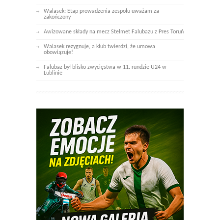
Walasek: Etap prowadzenia zespołu uważam za
zakończony
Awizowane składy na mecz Stelmet Falubazu z Pres Toruń
Walasek rezygnuje, a klub twierdzi, że umowa
obowiązuje!
Falubaz był blisko zwycięstwa w 11. rundzie U24 w
Lublinie