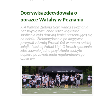
Dogrywka zdecydowała o
porażce Watahy w Poznaniu
KFA Wataha Zielona Góra wraca z Poznania
bez zwycięstwa, choć przez większość
spotkania była drużyną lepiej prezentującą się
na boisku. Zielonogórzanie po dogrywce
przegrali z Armią Poznań 0:6 w meczu szóstej
kolejki Polskiej Futbol Ligi. O losach spotkania
zdecydowało jedno przyłożenie zdobyte
dopiero po zakończeniu regulaminowego
czasu gry.