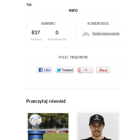
Tagi:
INFO
RANKING
KOMENTARZE
837
0
Dodaj swoją opinię
odsłony
komentarz(e)
POLEĆ ZNAJOMYM
Przeczytaj również