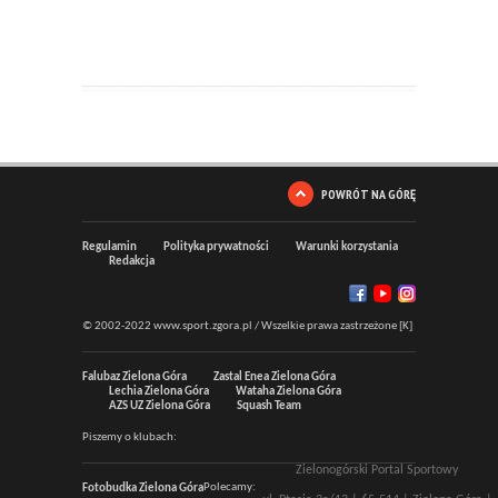
POWRÓT NA GÓRĘ
Regulamin
Polityka prywatności
Warunki korzystania
Redakcja
© 2002-2022 www.sport.zgora.pl / Wszelkie prawa zastrzeżone [K]
Falubaz Zielona Góra
Zastal Enea Zielona Góra
Lechia Zielona Góra
Wataha Zielona Góra
AZS UZ Zielona Góra
Squash Team
Piszemy o klubach:
Zielonogórski Portal Sportowy
Polecamy:
Fotobudka Zielona Góra