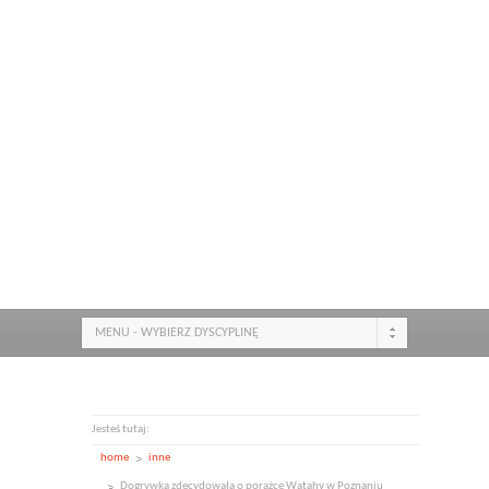
MENU - WYBIERZ DYSCYPLINĘ
Jesteś tutaj:
home
inne
Dogrywka zdecydowała o porażce Watahy w Poznaniu