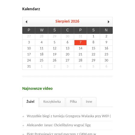
Kalendarz
Sierpień 2026
P
W
Ś
C
P
S
N
27
28
29
30
31
1
2
3
4
5
6
7
8
9
10
11
12
13
14
15
16
17
18
19
20
21
22
23
24
25
26
27
28
29
30
31
1
2
3
4
5
6
Najnowsze video
Żużel
Koszykówka
Piłka
Inne
Wszystkie biegi z turnieju Grzegorza Walaska przy W69 (
Aleksander Janas: Chcielibyśmy wygrać ligę
Piotr Protasiewicz przed meczem z GKM-em w