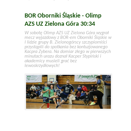
BOR Oborniki Śląskie - Olimp
AZS UZ Zielona Góra 30:34
W sobotę Olimp AZS UZ Zielona Góra wygrał
mecz wyjazdowy z BOR-em Oborniki Śląskie w
I lidzie grupy B. Zielonogórscy szczypiorniści
przystąpili do spotkania bez kontuzjowanego
Kacpra Zybera. Na domiar złego w pierwszych
minutach urazu doznał Kacper Stypiński i
akademicy musieli grać bez
lewoskrzydłowych!