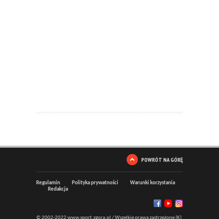
POWRÓT NA GÓRĘ
Regulamin
Polityka prywatności
Warunki korzystania
Redakcja
© 2002-2022 www.sport.zgora.pl / Wszelkie prawa zastrzeżone [K]