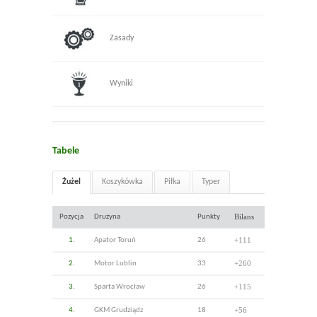
Zasady
Wyniki
Tabele
Żużel
Koszykówka
Piłka
Typer
Bilans
Pozycja
Drużyna
Punkty
+111
1.
Apator Toruń
26
+260
2.
Motor Lublin
33
+115
3.
Sparta Wrocław
26
+56
4.
GKM Grudziądz
18