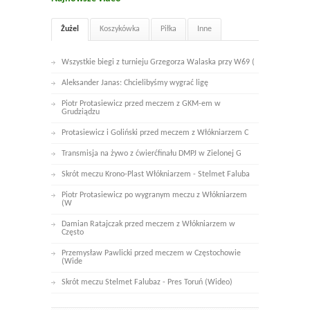
Żużel
Koszykówka
Piłka
Inne
Wszystkie biegi z turnieju Grzegorza Walaska przy W69 (
Aleksander Janas: Chcielibyśmy wygrać ligę
Piotr Protasiewicz przed meczem z GKM-em w
Grudziądzu
Protasiewicz i Goliński przed meczem z Włókniarzem C
Transmisja na żywo z ćwierćfinału DMPJ w Zielonej G
Skrót meczu Krono-Plast Włókniarzem - Stelmet Faluba
Piotr Protasiewicz po wygranym meczu z Włókniarzem
(W
Damian Ratajczak przed meczem z Włókniarzem w
Często
Przemysław Pawlicki przed meczem w Częstochowie
(Wide
Skrót meczu Stelmet Falubaz - Pres Toruń (Wideo)