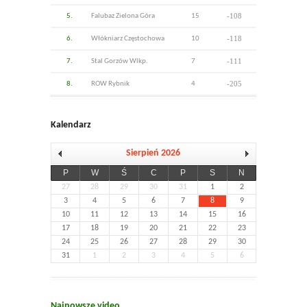
-108
5.
Falubaz Zielona Góra
15
-118
6.
Włókniarz Częstochowa
10
-111
7.
Stal Gorzów Wlkp.
7
-205
8.
ROW Rybnik
4
Kalendarz
Sierpień 2026
P
W
Ś
C
P
S
N
27
28
29
30
31
1
2
3
4
5
6
7
8
9
10
11
12
13
14
15
16
17
18
19
20
21
22
23
24
25
26
27
28
29
30
31
1
2
3
4
5
6
Najnowsze video