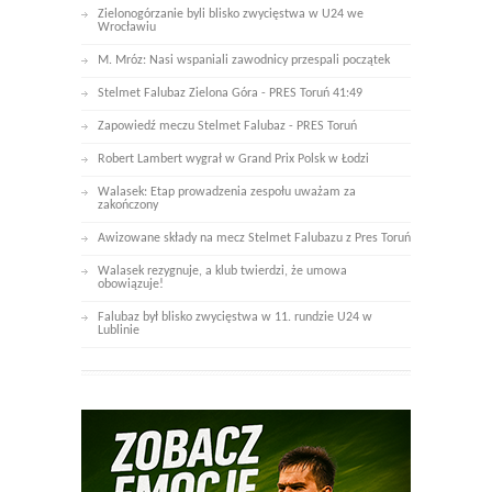
Zielonogórzanie byli blisko zwycięstwa w U24 we
Wrocławiu
M. Mróz: Nasi wspaniali zawodnicy przespali początek
Stelmet Falubaz Zielona Góra - PRES Toruń 41:49
Zapowiedź meczu Stelmet Falubaz - PRES Toruń
Robert Lambert wygrał w Grand Prix Polsk w Łodzi
Walasek: Etap prowadzenia zespołu uważam za
zakończony
Awizowane składy na mecz Stelmet Falubazu z Pres Toruń
Walasek rezygnuje, a klub twierdzi, że umowa
obowiązuje!
Falubaz był blisko zwycięstwa w 11. rundzie U24 w
Lublinie