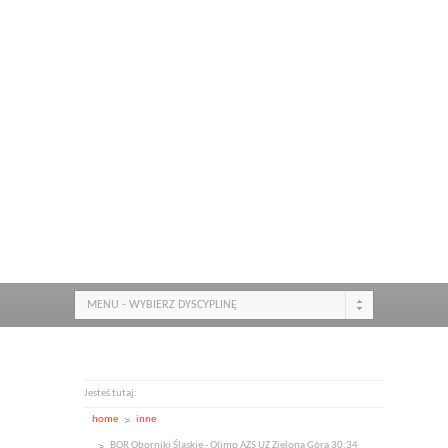
MENU - WYBIERZ DYSCYPLINĘ
Jesteś tutaj:
home
inne
BOR Oborniki Śląskie - Olimp AZS UZ Zielona Góra 30:34