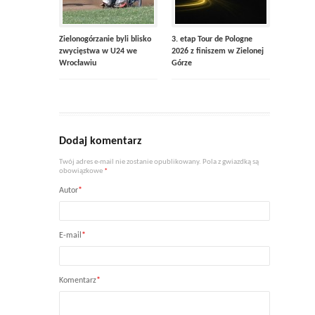
Zielonogórzanie byli blisko
3. etap Tour de Pologne
zwycięstwa w U24 we
2026 z finiszem w Zielonej
Wrocławiu
Górze
Dodaj komentarz
Twój adres e-mail nie zostanie opublikowany. Pola z gwiazdką są
obowiązkowe
*
Autor
*
E-mail
*
Komentarz
*