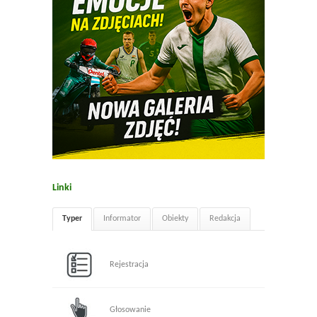
Linki
Typer
Informator
Obiekty
Redakcja
Rejestracja
Głosowanie