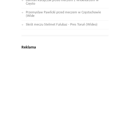
Damian Ratajczak przed meczem z Włókniarzem w
Często
Przemysław Pawlicki przed meczem w Częstochowie
(Wide
Skrót meczu Stelmet Falubaz - Pres Toruń (Wideo)
Reklama