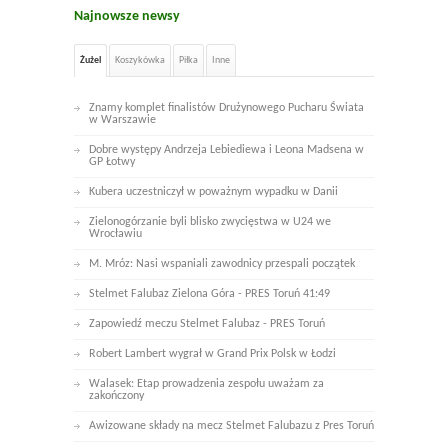
Najnowsze newsy
Żużel
Koszykówka
Piłka
Inne
Znamy komplet finalistów Drużynowego Pucharu Świata
w Warszawie
Dobre występy Andrzeja Lebiediewa i Leona Madsena w
GP Łotwy
Kubera uczestniczył w poważnym wypadku w Danii
Zielonogórzanie byli blisko zwycięstwa w U24 we
Wrocławiu
M. Mróz: Nasi wspaniali zawodnicy przespali początek
Stelmet Falubaz Zielona Góra - PRES Toruń 41:49
Zapowiedź meczu Stelmet Falubaz - PRES Toruń
Robert Lambert wygrał w Grand Prix Polsk w Łodzi
Walasek: Etap prowadzenia zespołu uważam za
zakończony
Awizowane składy na mecz Stelmet Falubazu z Pres Toruń