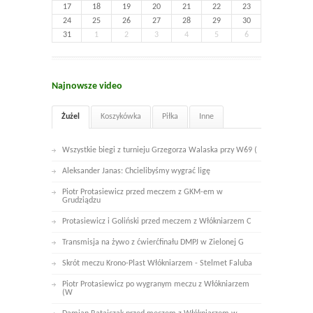
17
18
19
20
21
22
23
24
25
26
27
28
29
30
31
1
2
3
4
5
6
Najnowsze video
Żużel
Koszykówka
Piłka
Inne
Wszystkie biegi z turnieju Grzegorza Walaska przy W69 (
Aleksander Janas: Chcielibyśmy wygrać ligę
Piotr Protasiewicz przed meczem z GKM-em w
Grudziądzu
Protasiewicz i Goliński przed meczem z Włókniarzem C
Transmisja na żywo z ćwierćfinału DMPJ w Zielonej G
Skrót meczu Krono-Plast Włókniarzem - Stelmet Faluba
Piotr Protasiewicz po wygranym meczu z Włókniarzem
(W