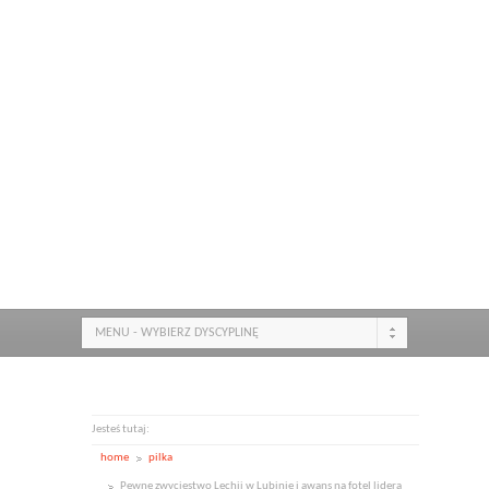
MENU - WYBIERZ DYSCYPLINĘ
Jesteś tutaj:
home
pilka
Pewne zwycięstwo Lechii w Lubinie i awans na fotel lidera