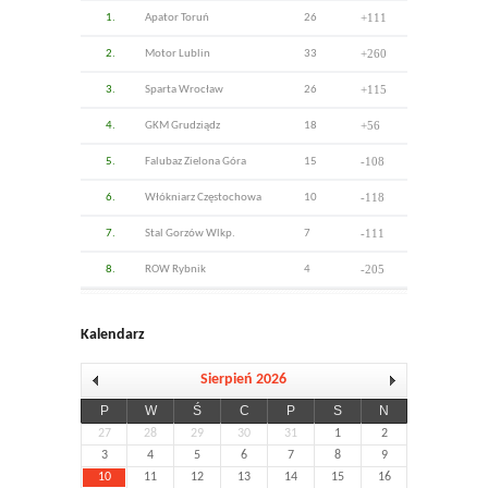
+111
1.
Apator Toruń
26
+260
2.
Motor Lublin
33
+115
3.
Sparta Wrocław
26
+56
4.
GKM Grudziądz
18
-108
5.
Falubaz Zielona Góra
15
-118
6.
Włókniarz Częstochowa
10
-111
7.
Stal Gorzów Wlkp.
7
-205
8.
ROW Rybnik
4
Kalendarz
Sierpień 2026
P
W
Ś
C
P
S
N
27
28
29
30
31
1
2
3
4
5
6
7
8
9
10
11
12
13
14
15
16