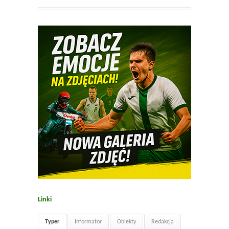
Linki
Typer
Informator
Obiekty
Redakcja