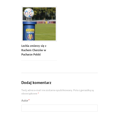
Lechia zmierzy się z
Ruchem Chorzów w
Pucharze Polski
Dodaj komentarz
Twój adres e-mail nie zostanie opublikowany. Pola z gwiazdką są
obowiązkowe
*
Autor
*