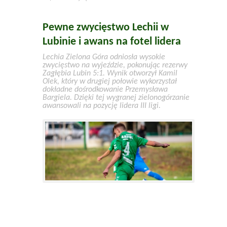
Pewne zwycięstwo Lechii w
Lubinie i awans na fotel lidera
Lechia Zielona Góra odniosła wysokie
zwycięstwo na wyjeździe, pokonując rezerwy
Zagłębia Lubin 5:1. Wynik otworzył Kamil
Olek, który w drugiej połowie wykorzystał
dokładne dośrodkowanie Przemysława
Bargiela. Dzięki tej wygranej zielonogórzanie
awansowali na pozycję lidera III ligi.