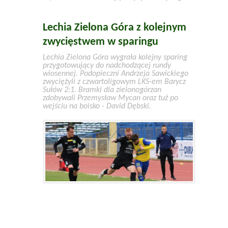
Lechia Zielona Góra z kolejnym
zwycięstwem w sparingu
Lechia Zielona Góra wygrała kolejny sparing
przygotowujący do nadchodzącej rundy
wiosennej. Podopieczni Andrzeja Sawickiego
zwyciężyli z czwartoligowym LKS-em Barycz
Sułów 2:1. Bramki dla zielonogórzan
zdobywali Przemysław Mycan oraz tuż po
wejściu na boisko - David Dębski.