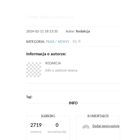
Źródło: Radio Zielona Góra
2024-02-11 16:13:35
Autor:
Redakcja
0
KATEGORIA:
PILKA / NEWSY
Informacja o autorze:
REDAKCJA
Info o autorze newsa
Tagi:
INFO
RANKING
KOMENTARZE
2719
0
Dodaj swoją opinię
odsłony
komentarz(e)