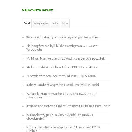
Najnowsze newsy
Żużel
Koszykówka
Piłka
Inne
Kubera uczestniczył w poważnym wypadku w Danii
Zielonogórzanie byli blisko zwycięstwa w U24 we
Wrocławiu
M. Mróz: Nasi wspaniali zawodnicy przespali początek
Stelmet Falubaz Zielona Góra - PRES Toruń 41:49
Zapowiedź meczu Stelmet Falubaz - PRES Toruń
Robert Lambert wygrał w Grand Prix Polsk w Łodzi
Walasek: Etap prowadzenia zespołu uważam za
zakończony
Awizowane składy na mecz Stelmet Falubazu z Pres Toruń
Walasek rezygnuje, a klub twierdzi, że umowa
obowiązuje!
Falubaz był blisko zwycięstwa w 11. rundzie U24 w
Lublinie