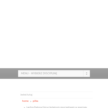
MENU - WYBIERZ DYSCYPLINĘ
Jesteś tutaj:
home
pilka
Lechia Zielona Góra z kolejnym zwycięstwem w sparingu