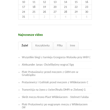
10
11
12
13
14
15
16
17
18
19
20
21
22
23
24
25
26
27
28
29
30
31
1
2
3
4
5
6
Najnowsze video
Żużel
Koszykówka
Piłka
Inne
Wszystkie biegi z turnieju Grzegorza Walaska przy W69 (
Aleksander Janas: Chcielibyśmy wygrać ligę
Piotr Protasiewicz przed meczem z GKM-em w
Grudziądzu
Protasiewicz i Goliński przed meczem z Włókniarzem C
Transmisja na żywo z ćwierćfinału DMPJ w Zielonej G
Skrót meczu Krono-Plast Włókniarzem - Stelmet Faluba
Piotr Protasiewicz po wygranym meczu z Włókniarzem
(W