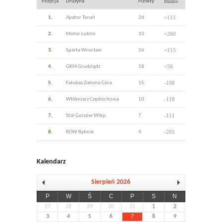
Bilans
Pozycja
Drużyna
Punkty
+111
1.
Apator Toruń
26
+260
2.
Motor Lublin
33
+115
3.
Sparta Wrocław
26
+56
4.
GKM Grudziądz
18
-108
5.
Falubaz Zielona Góra
15
-118
6.
Włókniarz Częstochowa
10
-111
7.
Stal Gorzów Wlkp.
7
-205
8.
ROW Rybnik
4
Kalendarz
Sierpień 2026
P
W
Ś
C
P
S
N
27
28
29
30
31
1
2
3
4
5
6
7
8
9