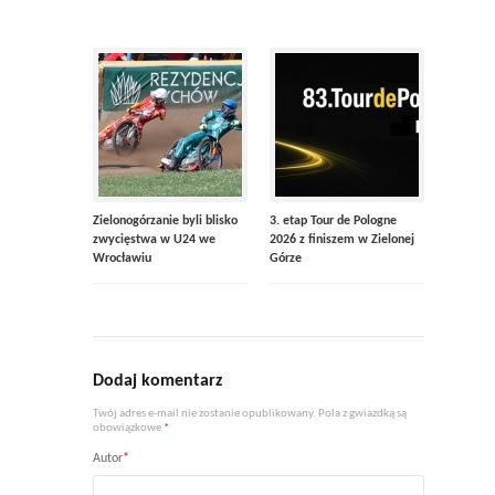
Zielonogórzanie byli blisko
3. etap Tour de Pologne
zwycięstwa w U24 we
2026 z finiszem w Zielonej
Wrocławiu
Górze
Dodaj komentarz
Twój adres e-mail nie zostanie opublikowany. Pola z gwiazdką są
obowiązkowe
*
Autor
*