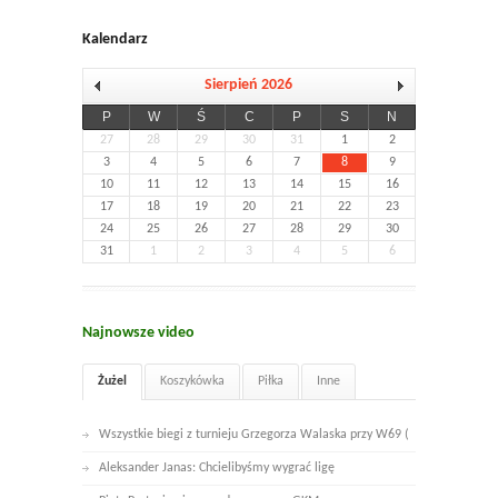
Kalendarz
Sierpień 2026
P
W
Ś
C
P
S
N
27
28
29
30
31
1
2
3
4
5
6
7
8
9
10
11
12
13
14
15
16
17
18
19
20
21
22
23
24
25
26
27
28
29
30
31
1
2
3
4
5
6
Najnowsze video
Żużel
Koszykówka
Piłka
Inne
Wszystkie biegi z turnieju Grzegorza Walaska przy W69 (
Aleksander Janas: Chcielibyśmy wygrać ligę