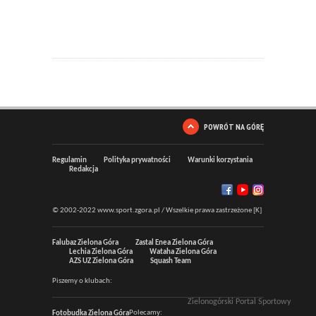
POWRÓT NA GÓRĘ
Regulamin
Polityka prywatności
Warunki korzystania
Redakcja
© 2002-2022 www.sport.zgora.pl / Wszelkie prawa zastrzeżone [K]
Falubaz Zielona Góra
Zastal Enea Zielona Góra
Lechia Zielona Góra
Wataha Zielona Góra
AZS UZ Zielona Góra
Squash Team
Piszemy o klubach:
Zielonogórski Portal Sportowy
Polecamy:
Fotobudka Zielona Góra