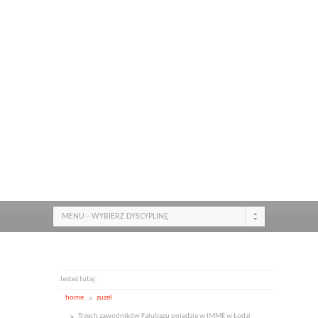
MENU - WYBIERZ DYSCYPLINĘ
Jesteś tutaj:
home
zuzel
Trzech zawodników Falubazu pojedzie w IMME w Łodzi