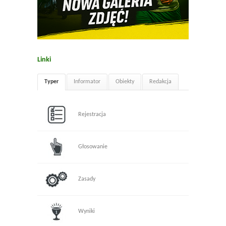
Linki
Typer
Informator
Obiekty
Redakcja
Rejestracja
Głosowanie
Zasady
Wyniki