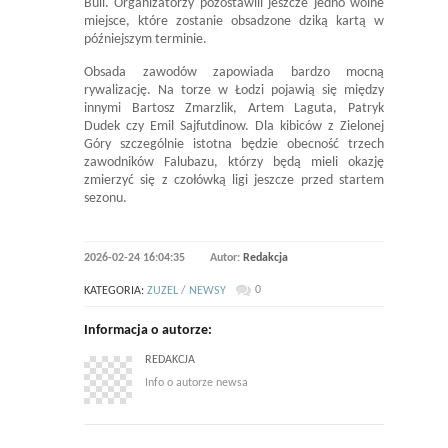
Bull. Organizatorzy pozostawili jeszcze jedno wolne
miejsce, które zostanie obsadzone dziką kartą w
późniejszym terminie.
Obsada zawodów zapowiada bardzo mocną
rywalizację. Na torze w Łodzi pojawią się między
innymi Bartosz Zmarzlik, Artem Laguta, Patryk
Dudek czy Emil Sajfutdinow. Dla kibiców z Zielonej
Góry szczególnie istotna będzie obecność trzech
zawodników Falubazu, którzy będą mieli okazję
zmierzyć się z czołówką ligi jeszcze przed startem
sezonu.
2026-02-24 16:04:35
Autor:
Redakcja
0
KATEGORIA:
ZUZEL / NEWSY
Informacja o autorze:
REDAKCJA
Info o autorze newsa