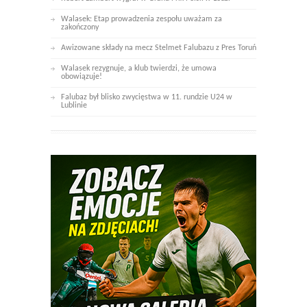
Walasek: Etap prowadzenia zespołu uważam za
zakończony
Awizowane składy na mecz Stelmet Falubazu z Pres Toruń
Walasek rezygnuje, a klub twierdzi, że umowa
obowiązuje!
Falubaz był blisko zwycięstwa w 11. rundzie U24 w
Lublinie