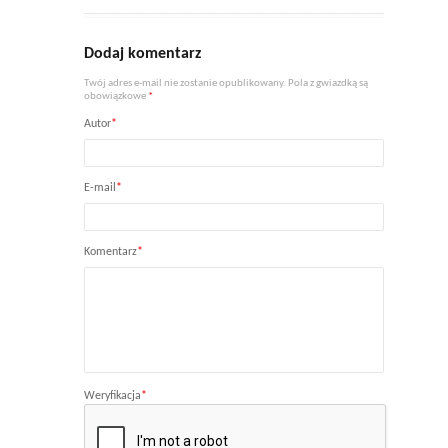
Dodaj komentarz
Twój adres e-mail nie zostanie opublikowany. Pola z gwiazdką są
obowiązkowe
*
Autor
*
E-mail
*
Komentarz
*
Weryfikacja
*