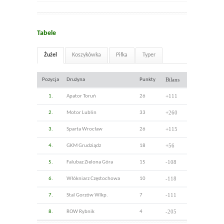
Tabele
Żużel
Koszykówka
Piłka
Typer
Bilans
Pozycja
Drużyna
Punkty
+111
1.
Apator Toruń
26
+260
2.
Motor Lublin
33
+115
3.
Sparta Wrocław
26
+56
4.
GKM Grudziądz
18
-108
5.
Falubaz Zielona Góra
15
-118
6.
Włókniarz Częstochowa
10
-111
7.
Stal Gorzów Wlkp.
7
-205
8.
ROW Rybnik
4