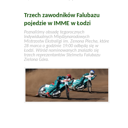
Trzech zawodników Falubazu
pojedzie w IMME w Łodzi
Poznaliśmy obsadę tegorocznych
Indywidualnych Międzynarodowych
Mistrzostw Ekstraligi im. Zenona Plecha, które
28 marca o godzinie 19:00 odbędą się w
Łodzi. Wśród nominowanych znalazło się
trzech reprezentantów Stelmetu Falubazu
Zielona Góra.