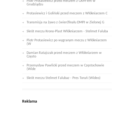
Piotr Protasiewicz przed meczem z GKM-em w
Grudziądzu
Protasiewicz i Goliński przed meczem z Włókniarzem C
Transmisja na żywo z ćwierćfinału DMPJ w Zielonej G
Skrót meczu Krono-Plast Włókniarzem - Stelmet Faluba
Piotr Protasiewicz po wygranym meczu z Włókniarzem
(W
Damian Ratajczak przed meczem z Włókniarzem w
Często
Przemysław Pawlicki przed meczem w Częstochowie
(Wide
Skrót meczu Stelmet Falubaz - Pres Toruń (Wideo)
Reklama