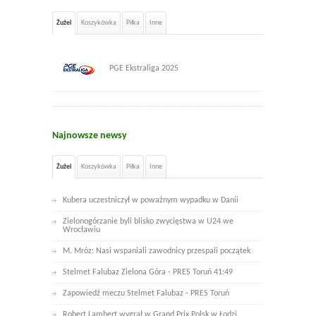
Żużel
Koszykówka
Piłka
Inne
PGE Ekstraliga 2025
Najnowsze newsy
Żużel
Koszykówka
Piłka
Inne
Kubera uczestniczył w poważnym wypadku w Danii
Zielonogórzanie byli blisko zwycięstwa w U24 we
Wrocławiu
M. Mróz: Nasi wspaniali zawodnicy przespali początek
Stelmet Falubaz Zielona Góra - PRES Toruń 41:49
Zapowiedź meczu Stelmet Falubaz - PRES Toruń
Robert Lambert wygrał w Grand Prix Polsk w Łodzi