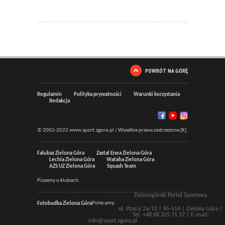
POWRÓT NA GÓRĘ
Regulamin
Polityka prywatności
Warunki korzystania
Redakcja
© 2002-2022 www.sport.zgora.pl / Wszelkie prawa zastrzeżone [K]
Falubaz Zielona Góra
Zastal Enea Zielona Góra
Lechia Zielona Góra
Wataha Zielona Góra
AZS UZ Zielona Góra
Squash Team
Piszemy o klubach:
Zielonogórski Portal Sportowy
Polecamy:
Fotobudka Zielona Góra
ul. Ptasia 2a/13 |
65-514
|
Zielona Góra
|
Tel.
+48 68 325 71 17
| E-mail:
info@sport.zgora.pl