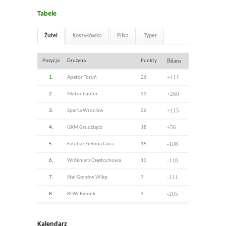
Tabele
Żużel
Koszykówka
Piłka
Typer
Bilans
Pozycja
Drużyna
Punkty
+111
1.
Apator Toruń
26
+260
2.
Motor Lublin
33
+115
3.
Sparta Wrocław
26
+56
4.
GKM Grudziądz
18
-108
5.
Falubaz Zielona Góra
15
-118
6.
Włókniarz Częstochowa
10
-111
7.
Stal Gorzów Wlkp.
7
-205
8.
ROW Rybnik
4
Kalendarz