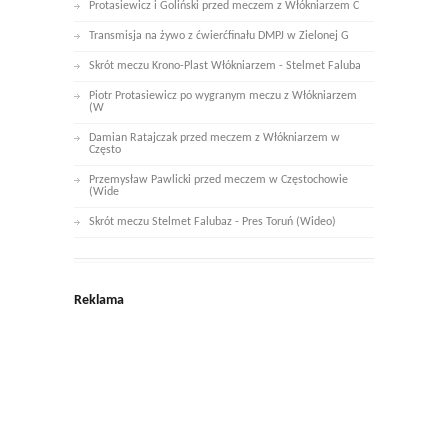
Protasiewicz i Goliński przed meczem z Włókniarzem C
Transmisja na żywo z ćwierćfinału DMPJ w Zielonej G
Skrót meczu Krono-Plast Włókniarzem - Stelmet Faluba
Piotr Protasiewicz po wygranym meczu z Włókniarzem
(W
Damian Ratajczak przed meczem z Włókniarzem w
Często
Przemysław Pawlicki przed meczem w Częstochowie
(Wide
Skrót meczu Stelmet Falubaz - Pres Toruń (Wideo)
Reklama