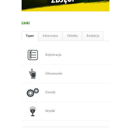
Linki
Typer
Informator
Obiekty
Redakcja
Rejestracja
Głosowanie
Zasady
Wyniki