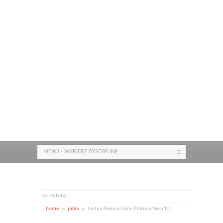
MENU - WYBIERZ DYSCYPLINĘ
Jesteś tutaj:
home
pilka
Lechia Zielona Góra- Polonia Nysa 1:1