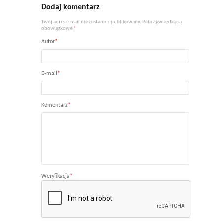
Dodaj komentarz
Twój adres e-mail nie zostanie opublikowany. Pola z gwiazdką są
obowiązkowe
*
Autor
*
E-mail
*
Komentarz
*
Weryfikacja
*