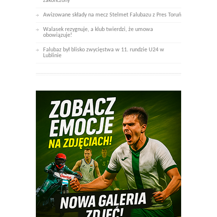
zakończony
Awizowane składy na mecz Stelmet Falubazu z Pres Toruń
Walasek rezygnuje, a klub twierdzi, że umowa
obowiązuje!
Falubaz był blisko zwycięstwa w 11. rundzie U24 w
Lublinie