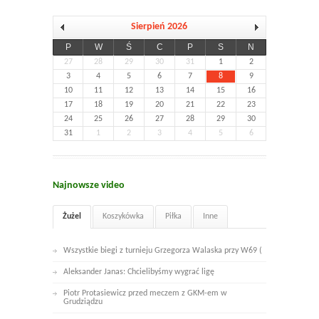
Sierpień 2026
P
W
Ś
C
P
S
N
27
28
29
30
31
1
2
3
4
5
6
7
8
9
10
11
12
13
14
15
16
17
18
19
20
21
22
23
24
25
26
27
28
29
30
31
1
2
3
4
5
6
Najnowsze video
Żużel
Koszykówka
Piłka
Inne
Wszystkie biegi z turnieju Grzegorza Walaska przy W69 (
Aleksander Janas: Chcielibyśmy wygrać ligę
Piotr Protasiewicz przed meczem z GKM-em w
Grudziądzu