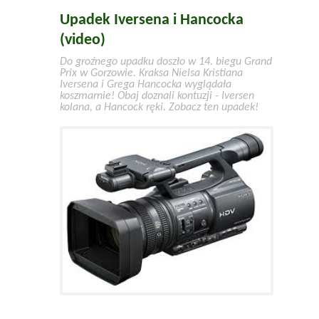
Upadek Iversena i Hancocka
(video)
Do groźnego upadku doszło w 14. biegu Grand
Prix w Gorzowie. Kraksa Nielsa Kristiana
Iversena i Grega Hancocka wyglądała
koszmarnie! Obaj doznali kontuzji - Iversen
kolana, a Hancock ręki. Zobacz ten upadek!