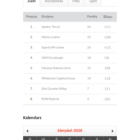
Żużel
Koszykówka
Piłka
Typer
Bilans
Pozycja
Drużyna
Punkty
+111
1.
Apator Toruń
26
+260
2.
Motor Lublin
33
+115
3.
Sparta Wrocław
26
+56
4.
GKM Grudziądz
18
-108
5.
Falubaz Zielona Góra
15
-118
6.
Włókniarz Częstochowa
10
-111
7.
Stal Gorzów Wlkp.
7
-205
8.
ROW Rybnik
4
Kalendarz
Sierpień 2026
P
W
Ś
C
P
S
N