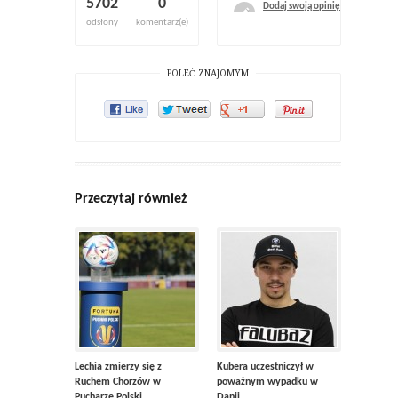
5702
0
Dodaj swoją opinię
odsłony
komentarz(e)
POLEĆ ZNAJOMYM
Przeczytaj również
Lechia zmierzy się z
Kubera uczestniczył w
Ruchem Chorzów w
poważnym wypadku w
Pucharze Polski
Danii