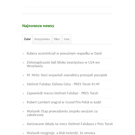
Najnowsze newsy
Żużel
Koszykówka
Piłka
Inne
Kubera uczestniczył w poważnym wypadku w Danii
Zielonogórzanie byli blisko zwycięstwa w U24 we
Wrocławiu
M. Mróz: Nasi wspaniali zawodnicy przespali początek
Stelmet Falubaz Zielona Góra - PRES Toruń 41:49
Zapowiedź meczu Stelmet Falubaz - PRES Toruń
Robert Lambert wygrał w Grand Prix Polsk w Łodzi
Walasek: Etap prowadzenia zespołu uważam za
zakończony
Awizowane składy na mecz Stelmet Falubazu z Pres Toruń
Walasek rezygnuje, a klub twierdzi, że umowa