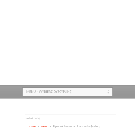
MENU - WYBIERZ DYSCYPLINĘ
Jesteś tutaj:
home
zuzel
Upadek Iversena i Hancocka (video)