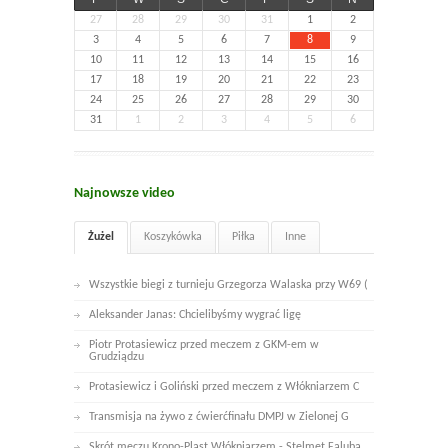
27
28
29
30
31
1
2
3
4
5
6
7
8
9
10
11
12
13
14
15
16
17
18
19
20
21
22
23
24
25
26
27
28
29
30
31
1
2
3
4
5
6
Najnowsze video
Żużel
Koszykówka
Piłka
Inne
Wszystkie biegi z turnieju Grzegorza Walaska przy W69 (
Aleksander Janas: Chcielibyśmy wygrać ligę
Piotr Protasiewicz przed meczem z GKM-em w
Grudziądzu
Protasiewicz i Goliński przed meczem z Włókniarzem C
Transmisja na żywo z ćwierćfinału DMPJ w Zielonej G
Skrót meczu Krono-Plast Włókniarzem - Stelmet Faluba