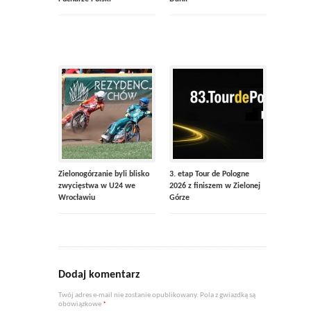
Zielonogórzanie byli blisko
3. etap Tour de Pologne
zwycięstwa w U24 we
2026 z finiszem w Zielonej
Wrocławiu
Górze
Dodaj komentarz
Twój adres e-mail nie zostanie opublikowany. Pola z gwiazdką są
obowiązkowe
*