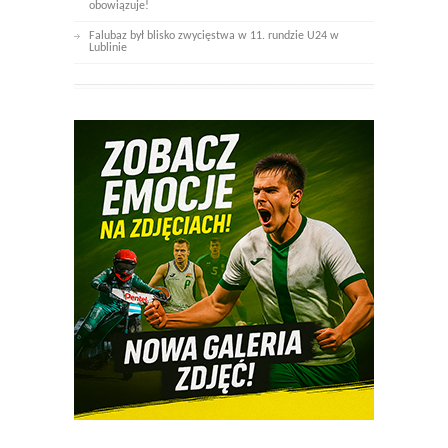
obowiązuje!
Falubaz był blisko zwycięstwa w 11. rundzie U24 w
Lublinie