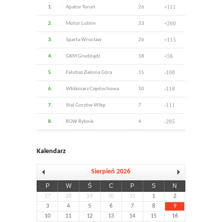
+111
1.
Apator Toruń
26
+260
2.
Motor Lublin
33
+115
3.
Sparta Wrocław
26
+56
4.
GKM Grudziądz
18
-108
5.
Falubaz Zielona Góra
15
-118
6.
Włókniarz Częstochowa
10
-111
7.
Stal Gorzów Wlkp.
7
-205
8.
ROW Rybnik
4
Kalendarz
Sierpień 2026
P
W
Ś
C
P
S
N
27
28
29
30
31
1
2
3
4
5
6
7
8
9
10
11
12
13
14
15
16