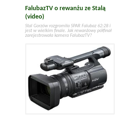
FalubazTV o rewanżu ze Stalą
(video)
Stal Gorzów rozgromiła SPAR Falubaz 62:28 i
jest w wielkim finale. Jak rewanżowy półfinał
zarejestrowała kamera FalubazTV?