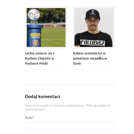
Lechia zmierzy się z
Kubera uczestniczył w
Ruchem Chorzów w
poważnym wypadku w
Pucharze Polski
Danii
Dodaj komentarz
Twój adres e-mail nie zostanie opublikowany. Pola z gwiazdką są
obowiązkowe
*
Autor
*