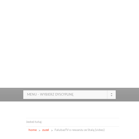
MENU - WYBIERZ DYSCYPLINĘ
Jesteś tutaj:
home
zuzel
FalubazTV o rewanżu ze Stalą (video)