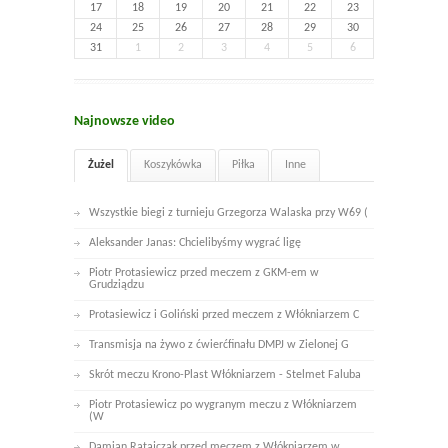
17
18
19
20
21
22
23
24
25
26
27
28
29
30
31
1
2
3
4
5
6
Najnowsze video
Żużel
Koszykówka
Piłka
Inne
Wszystkie biegi z turnieju Grzegorza Walaska przy W69 (
Aleksander Janas: Chcielibyśmy wygrać ligę
Piotr Protasiewicz przed meczem z GKM-em w
Grudziądzu
Protasiewicz i Goliński przed meczem z Włókniarzem C
Transmisja na żywo z ćwierćfinału DMPJ w Zielonej G
Skrót meczu Krono-Plast Włókniarzem - Stelmet Faluba
Piotr Protasiewicz po wygranym meczu z Włókniarzem
(W
Damian Ratajczak przed meczem z Włókniarzem w