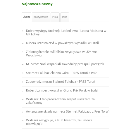
Najnowsze newsy
Żużel
Koszykówka
Piłka
Inne
Dobre występy Andrzeja Lebiediewa i Leona Madsena w
GP Łotwy
Kubera uczestniczył w poważnym wypadku w Danii
Zielonogórzanie byli blisko zwycięstwa w U24 we
Wrocławiu
M. Mróz: Nasi wspaniali zawodnicy przespali początek
Stelmet Falubaz Zielona Góra - PRES Toruń 41:49
Zapowiedź meczu Stelmet Falubaz - PRES Toruń
Robert Lambert wygrał w Grand Prix Polsk w Łodzi
Walasek: Etap prowadzenia zespołu uważam za
zakończony
Awizowane składy na mecz Stelmet Falubazu z Pres Toruń
Walasek rezygnuje, a klub twierdzi, że umowa
obowiązuje!