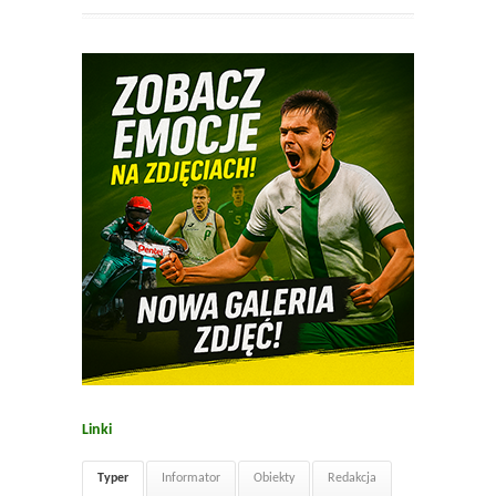
Linki
Typer
Informator
Obiekty
Redakcja