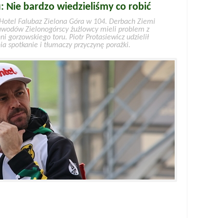
: Nie bardzo wiedzieliśmy co robić
Hotel Falubaz Zielona Góra w 104. Derbach Ziemi
zawodów Zielonogórscy żużlowcy mieli problem z
 gorzowskiego toru. Piotr Protasiewicz udzielił
spotkanie i tłumaczy przyczynę porażki.