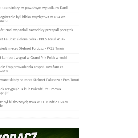
a uczestniczył w poważnym wypadku w Danii
nogórzanie byli blisko zwycięstwa w U24 we
ławiu
óz: Nasi wspaniali zawodnicy przespali początek
et Falubaz Zielona Góra - PRES Toruń 41:49
iedź meczu Stelmet Falubaz - PRES Toruń
t Lambert wygrał w Grand Prix Polsk w Łodzi
ek: Etap prowadzenia zespołu uważam za
czony
wane składy na mecz Stelmet Falubazu z Pres Toruń
ek rezygnuje, a klub twierdzi, że umowa
ązuje!
az był blisko zwycięstwa w 11. rundzie U24 w
ie