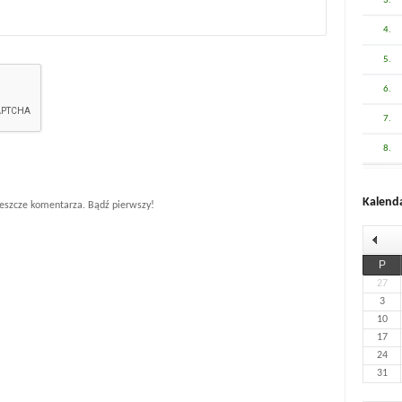
3.
4.
5.
6.
7.
8.
Kalend
eszcze komentarza. Bądź pierwszy!
P
27
3
10
17
24
31