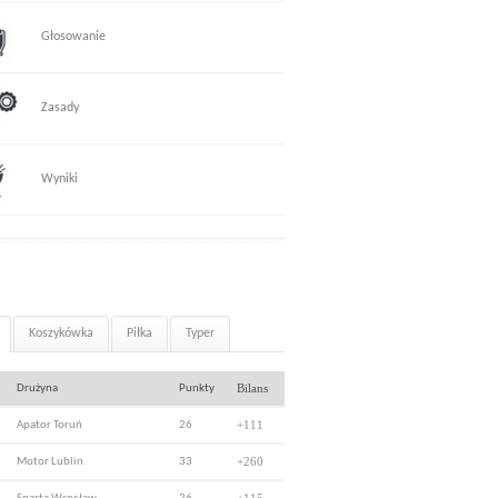
Głosowanie
Zasady
Wyniki
Koszykówka
Piłka
Typer
Bilans
Drużyna
Punkty
+111
Apator Toruń
26
+260
Motor Lublin
33