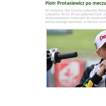
Piotr Protasiewicz po meczu
W niedzielę Stal Gorzów pokonała Novy
Lubuskiej 48:42. W początkowej fazie 
dostosowaniem motocykli do nawierzchni
pomeczowego wywiadu, w którym ocenia 