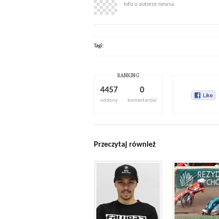
Info o autorze newsa
Tagi:
RANKING
4457
0
odsłony
komentarz(e)
Przeczytaj również