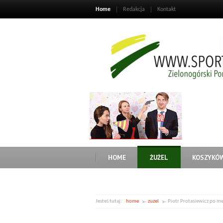
Home
Redakcja
Kontakt
HOME
ŻUŻEL
KOSZYKÓ
Jesteś tutaj:
home
zuzel
Piotr Protasiewicz po me