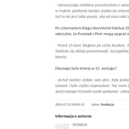
- Upraszczając mieliśmy przestrzelone z usta
w trakcie spotkania bardzo szybko się zmienia
też to nie jest takie proste, aby od razu robi
Po czternastym biegu NovyHotel Falubaz Zie
wierzyłeś, że Przemek i Piotr mogą wygrać 
- Przed 15-stym biegiem po cichu liczyłem,
świetnie się dzisiaj prezentowali. Szczególni
loteria.
Dlaczego była loteria w 15. wyścigu?
- Jechał bardzo szybko sam płot, była jedna
ustawić i było ciężko wyprzedzać. Nie mam ż
Jarek Hampel trzymali wynik spotkania
- zakoń
2024-07-22 00:09:12
Autor:
Redakcja
Informacja o autorze:
REDAKCJA