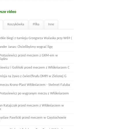
sze video
Koszykówka
Piłka
Inne
tkie biegi z turnieju Grzegorza Walaska przy W69 (
ander Janas: Chcielibyśmy wygrać ligę
 Protasiewicz przed meczem z GKM-em w
iądzu
siewicz i Goliński przed meczem z Włókniarzem C
misja na żywo z ćwierćfinału DMPJ w Zielonej G
 meczu Krono-Plast Włókniarzem - Stelmet Faluba
 Protasiewicz po wygranym meczu z Włókniarzem
n Ratajczak przed meczem z Włókniarzem w
o
ysław Pawlicki przed meczem w Częstochowie
e