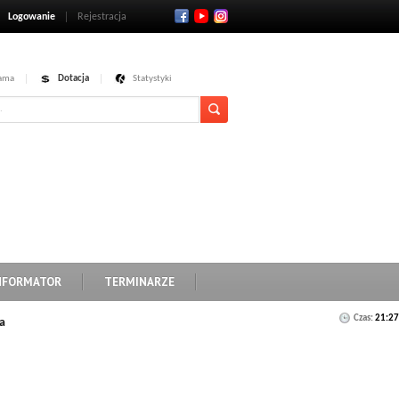
Logowanie
Rejestracja
ama
Dotacja
Statystyki
NFORMATOR
TERMINARZE
Czas:
21:27
a