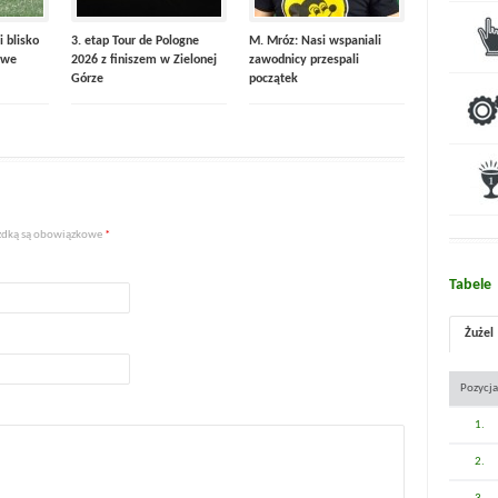
i blisko
3. etap Tour de Pologne
M. Mróz: Nasi wspaniali
 we
2026 z finiszem w Zielonej
zawodnicy przespali
Górze
początek
iazdką są obowiązkowe
*
Tabele
Żużel
Pozycja
1.
2.