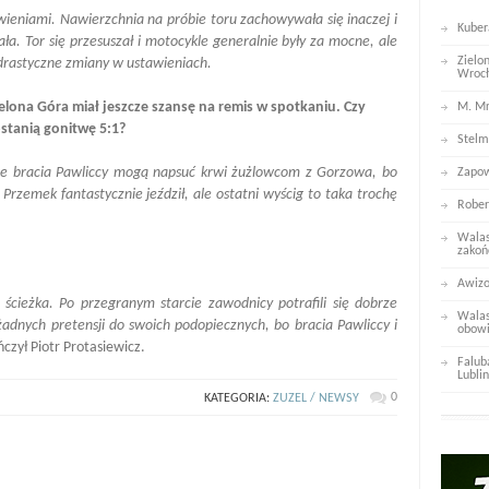
wieniami. Nawierzchnia na próbie toru zachowywała się inaczej i
Kuber
ła. Tor się przesuszał i motocykle generalnie były za mocne, ale
Zielo
ć drastyczne zmiany w ustawieniach.
Wroc
lona Góra miał jeszcze szansę na remis w spotkaniu. Czy
M. Mr
ostanią gonitwę 5:1?
Stelm
 że bracia Pawliccy mogą napsuć krwi żużlowcom z Gorzowa, bo
Zapow
e Przemek fantastycznie jeździł, ale ostatni wyścig to taka trochę
Rober
Walas
zakoń
Awizo
 ścieżka. Po przegranym starcie zawodnicy potrafili się dobrze
Walas
adnych pretensji do swoich podopiecznych, bo bracia Pawliccy i
obowi
czył Piotr Protasiewicz.
Falub
Lublin
0
KATEGORIA:
ZUZEL / NEWSY