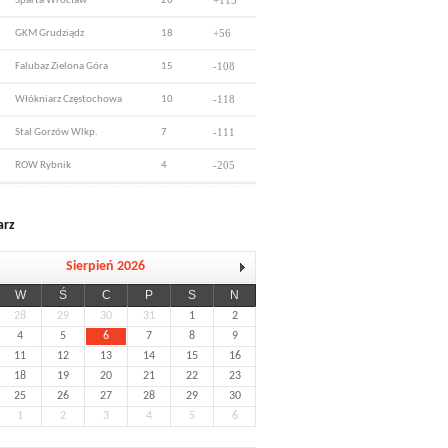
+115
Sparta Wrocław
26
+56
GKM Grudziądz
18
-108
Falubaz Zielona Góra
15
-118
Włókniarz Częstochowa
10
-111
Stal Gorzów Wlkp.
7
-205
ROW Rybnik
4
arz
Sierpień 2026
W
Ś
C
P
S
N
28
29
30
31
1
2
4
5
6
7
8
9
11
12
13
14
15
16
18
19
20
21
22
23
25
26
27
28
29
30
1
2
3
4
5
6