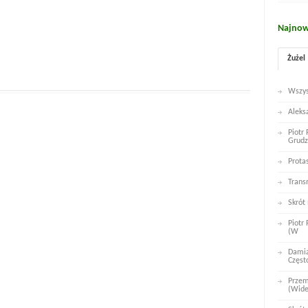
Najnow
Żużel
Wszys
Aleks
Piotr
Grudz
Prota
Trans
Skrót
Piotr
(W
Damia
Częst
Przem
(Wid