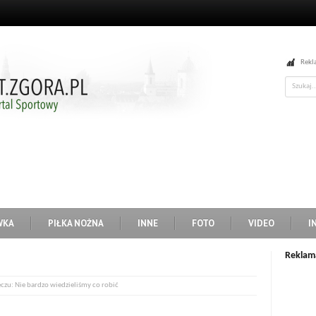
Rekl
WKA
PIŁKA NOŻNA
INNE
FOTO
VIDEO
I
Reklam
czu: Nie bardzo wiedzieliśmy co robić