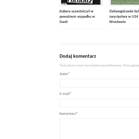
Kubera uczestniczył w
Zielonogórzanie byl
poważnym wypadku w
zwycięstwa w U24
Danii
Wrocławiu
Dodaj komentarz
Twój adres e-mail nie zostanie opublikowany. Pola z gw
Autor
*
E-mail
*
Komentarz
*