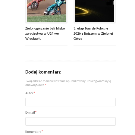
Zielonogórzanie byli blisko
3. etap Tour de Pologne
zwycięstwa w U24 we
2026 z finiszem w Zielonej
Wrocławiu
Górze
Dodaj komentarz
Twój adres e-mail nie zostanie opublikowany. Pola z gwiazdką są
obowiązkowe
*
Autor
*
E-mail
*
Komentarz
*