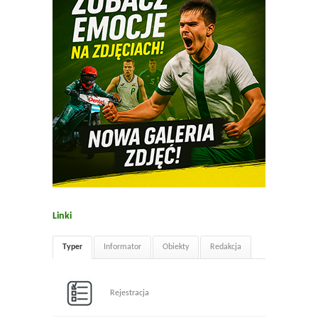
Linki
Typer
Informator
Obiekty
Redakcja
Rejestracja