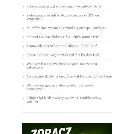
Kubera uczestniczył w poważnym wypadku w Danii
Zielonogórzanie byli blisko zwycięstwa w U24 we
Wrocławiu
M. Mróz: Nasi wspaniali zawodnicy przespali początek
Stelmet Falubaz Zielona Góra - PRES Toruń 41:49
Zapowiedź meczu Stelmet Falubaz - PRES Toruń
Robert Lambert wygrał w Grand Prix Polsk w Łodzi
Walasek: Etap prowadzenia zespołu uważam za
zakończony
Awizowane składy na mecz Stelmet Falubazu z Pres Toruń
Walasek rezygnuje, a klub twierdzi, że umowa
obowiązuje!
Falubaz był blisko zwycięstwa w 11. rundzie U24 w
Lublinie