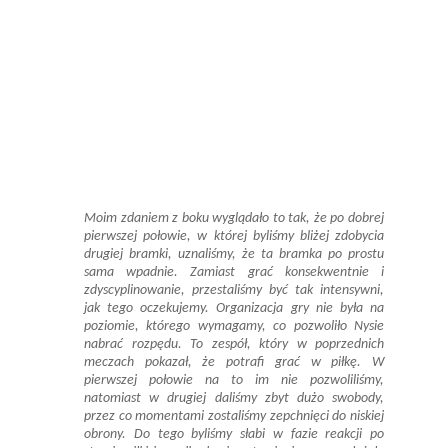
Moim zdaniem z boku wyglądało to tak, że po dobrej
pierwszej połowie, w której byliśmy bliżej zdobycia
drugiej bramki, uznaliśmy, że ta bramka po prostu
sama wpadnie. Zamiast grać konsekwentnie i
zdyscyplinowanie, przestaliśmy być tak intensywni,
jak tego oczekujemy. Organizacja gry nie była na
poziomie, którego wymagamy, co pozwoliło Nysie
nabrać rozpędu. To zespół, który w poprzednich
meczach pokazał, że potrafi grać w piłkę. W
pierwszej połowie na to im nie pozwoliliśmy,
natomiast w drugiej daliśmy zbyt dużo swobody,
przez co momentami zostaliśmy zepchnięci do niskiej
obrony. Do tego byliśmy słabi w fazie reakcji po