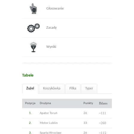
Głosowanie
Zasady
Wyniki
Tabele
Żużel
Koszykówka
Piłka
Typer
Bilans
Pozycja
Drużyna
Punkty
+111
1.
Apator Toruń
26
+260
2.
Motor Lublin
33
+115
3.
Sparta Wrocław
26