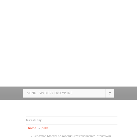
MENU - WYBIERZ DYSCYPLINĘ
Jesteś tutaj:
home
pilka
Sebastian Mordal po meczu: Przestaliśmy być intensywni