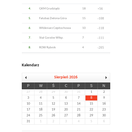
+56
4.
GKM Grudziądz
18
-108
5.
Falubaz Zielona Góra
15
-118
6.
Włókniarz Częstochowa
10
-111
7.
Stal Gorzów Wlkp.
7
-205
8.
ROW Rybnik
4
Kalendarz
Sierpień 2026
P
W
Ś
C
P
S
N
27
28
29
30
31
1
2
3
4
5
6
7
8
9
10
11
12
13
14
15
16
17
18
19
20
21
22
23
24
25
26
27
28
29
30
31
1
2
3
4
5
6