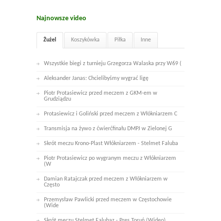
Najnowsze video
Żużel
Koszykówka
Piłka
Inne
Wszystkie biegi z turnieju Grzegorza Walaska przy W69 (
Aleksander Janas: Chcielibyśmy wygrać ligę
Piotr Protasiewicz przed meczem z GKM-em w
Grudziądzu
Protasiewicz i Goliński przed meczem z Włókniarzem C
Transmisja na żywo z ćwierćfinału DMPJ w Zielonej G
Skrót meczu Krono-Plast Włókniarzem - Stelmet Faluba
Piotr Protasiewicz po wygranym meczu z Włókniarzem
(W
Damian Ratajczak przed meczem z Włókniarzem w
Często
Przemysław Pawlicki przed meczem w Częstochowie
(Wide
Skrót meczu Stelmet Falubaz - Pres Toruń (Wideo)