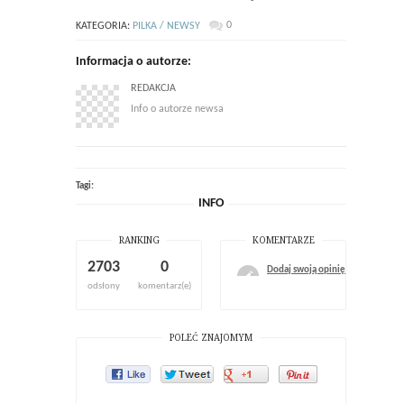
0
KATEGORIA:
PILKA / NEWSY
Informacja o autorze:
REDAKCJA
Info o autorze newsa
Tagi:
INFO
RANKING
KOMENTARZE
2703
0
Dodaj swoją opinię
odsłony
komentarz(e)
POLEĆ ZNAJOMYM