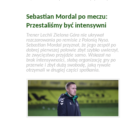
Sebastian Mordal po meczu:
Przestaliśmy być intensywni
Trener Lechii Zielona Góra nie ukrywał
rozczarowania po remisie z Polonią Nysa.
Sebastian Mordal przyznał, że jego zespół po
dobrej pierwszej połowie zbyt szybko uwierzył,
że zwycięstwo przyjdzie samo. Wskazał na
brak intensywności, słabą organizację gry po
przerwie i zbyt dużą swobodę, jaką rywale
otrzymali w drugiej części spotkania.