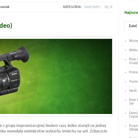
kowiak
KATEGORIA:
0
INNE / FILMY
Najnow
ideo)
Żużel
Wszys
Aleks
Piotr
Grudz
Prota
Trans
Skrót
Piotr
(W
Damia
Częst
e z grupy improwizacyjnej Siedem razy Jeden stanęli na jednej
Przem
(Wid
anka wywołała wielokrotne wybuchu śmiechu na sali. Zobaczcie