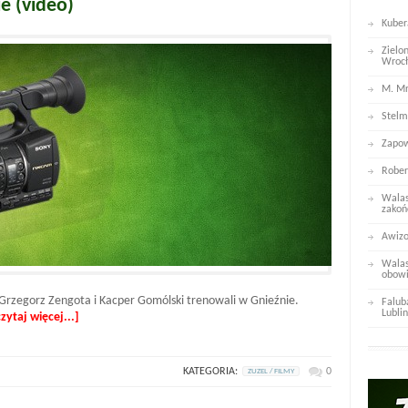
e (video)
Kuber
Zielo
Wroc
M. Mr
Stelm
Zapow
Rober
Walas
zakoń
Awizo
Walas
obowi
 Grzegorz Zengota i Kacper Gomólski trenowali w Gnieźnie.
Falub
Lublin
czytaj więcej...]
KATEGORIA:
0
ZUZEL / FILMY