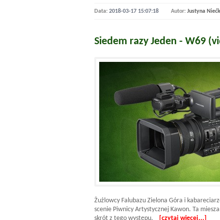
Data:
2018-03-17 15:07:18
Autor:
Justyna Nieć
Siedem razy Jeden - W69 (v
Żużlowcy Falubazu Zielona Góra i kabareciarz
scenie Piwnicy Artystycznej Kawon. Ta miesz
skrót z tego występu.
[czytaj więcej...]