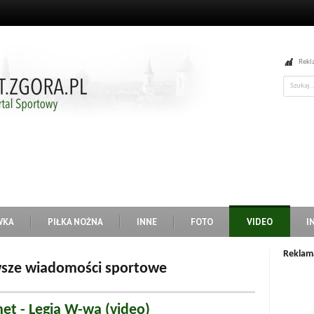
Rekl
WKA
PIŁKA NOŻNA
INNE
FOTO
VIDEO
I
Reklam
owsze wiadomości sportowe
et - Legia W-wa (video)