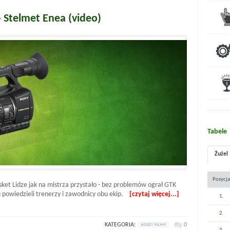
 Stelmet Enea (video)
Tabele
Żużel
Pozycja
et Lidze jak na mistrza przystało - bez problemów ograł GTK
u powiedzieli trenerzy i zawodnicy obu ekip.
[czytaj więcej...]
1.
2.
KATEGORIA:
0
KOSZ / FILMY