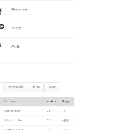
Głosowanie
Zasady
Wyniki
Koszykówka
Piłka
Typer
Bilans
Drużyna
Punkty
+111
Apator Toruń
26
+260
Motor Lublin
33