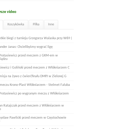
sze video
Koszykówka
Piłka
Inne
tkie biegi z turnieju Grzegorza Walaska przy W69 (
ander Janas: Chcielibyśmy wygrać ligę
 Protasiewicz przed meczem z GKM-em w
iądzu
siewicz i Goliński przed meczem z Włókniarzem C
misja na żywo z ćwierćfinału DMPJ w Zielonej G
 meczu Krono-Plast Włókniarzem - Stelmet Faluba
 Protasiewicz po wygranym meczu z Włókniarzem
n Ratajczak przed meczem z Włókniarzem w
o
ysław Pawlicki przed meczem w Częstochowie
e