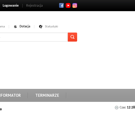
Logowanie
Rejestracja
ama
Dotacja
Statystyki
NFORMATOR
TERMINARZE
Czas:
12:28
a