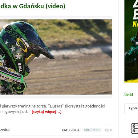
udka w Gdańsku (video)
Linki
pierwszy trening na torze. "Duzers" skorzystał z gościnności
Typer
treningowych jazd.
[czytaj więcej...]
kowiak
KATEGORIA:
0
ZUZEL / FILMY