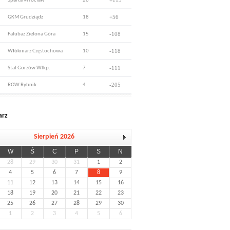
+115
Sparta Wrocław
26
+56
GKM Grudziądz
18
-108
Falubaz Zielona Góra
15
-118
Włókniarz Częstochowa
10
-111
Stal Gorzów Wlkp.
7
-205
ROW Rybnik
4
arz
Sierpień 2026
W
Ś
C
P
S
N
28
29
30
31
1
2
4
5
6
7
8
9
11
12
13
14
15
16
18
19
20
21
22
23
25
26
27
28
29
30
1
2
3
4
5
6