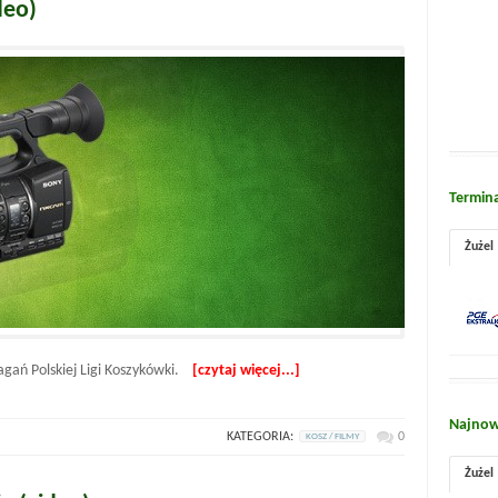
deo)
Termin
Żużel
agań Polskiej Ligi Koszykówki.
[czytaj więcej...]
Najnow
KATEGORIA:
0
KOSZ / FILMY
Żużel