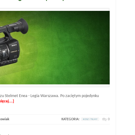
czu Stelmet Enea - Legia Warszawa. Po zaciętym pojedynku
ięcej...]
kowiak
KATEGORIA:
0
KOSZ / FILMY