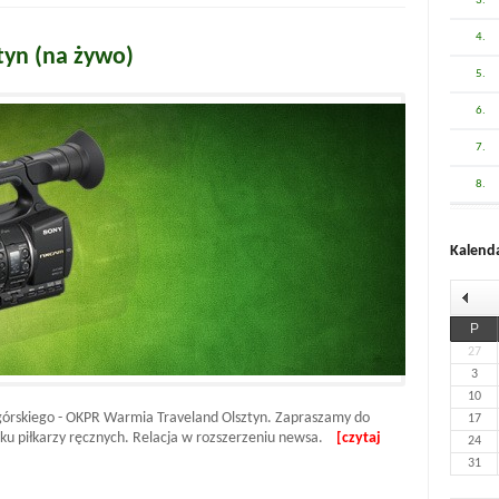
3.
4.
tyn (na żywo)
5.
6.
7.
8.
Kalend
P
27
3
10
górskiego - OKPR Warmia Traveland Olsztyn. Zapraszamy do
17
ynku piłkarzy ręcznych. Relacja w rozszerzeniu newsa.
[czytaj
24
31