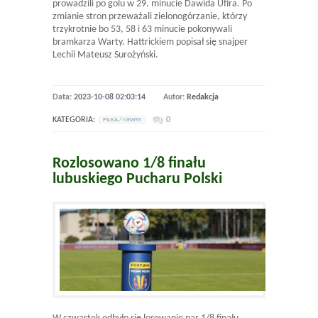
prowadzili po golu w 29. minucie Dawida Ufira. Po
zmianie stron przeważali zielonogórzanie, którzy
trzykrotnie bo 53, 58 i 63 minucie pokonywali
bramkarza Warty. Hattrickiem popisał się snajper
Lechii Mateusz Surożyński.
Data:
2023-10-08 02:03:14
Autor:
Redakcja
KATEGORIA:
0
PILKA / NEWSY
Rozlosowano 1/8 finału
lubuskiego Pucharu Polski