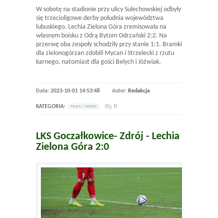
W sobotę na stadionie przy ulicy Sulechowskiej odbyły
się trzecioligowe derby południa województwa
lubuskiego. Lechia Zielona Góra zremisowała na
własnym boisku z Odrą Bytom Odrzański 2:2. Na
przerwę oba zespoły schodziły przy stanie 1:1. Bramki
dla zielonogórzan zdobili Mycan i Strzelecki z rzutu
karnego, natomiast dla gości Belych i Jóźwiak.
Data:
2023-10-01 14:53:48
Autor:
Redakcja
KATEGORIA:
0
PILKA / NEWSY
LKS Goczałkowice- Zdrój - Lechia
Zielona Góra 2:0