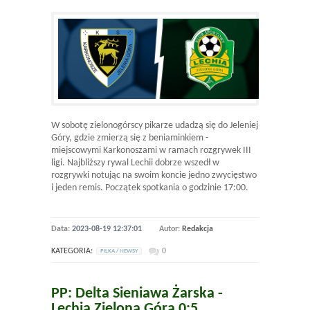
W sobotę zielonogórscy pikarze udadzą się do Jeleniej
Góry, gdzie zmierzą się z beniaminkiem -
miejscowymi Karkonoszami w ramach rozgrywek III
ligi. Najbliższy rywal Lechii dobrze wszedł w
rozgrywki notując na swoim koncie jedno zwycięstwo
i jeden remis. Początek spotkania o godzinie 17:00.
Data:
2023-08-19 12:37:01
Autor:
Redakcja
KATEGORIA:
0
PILKA / NEWSY
PP: Delta Sieniawa Żarska -
Lechia Zielona Góra 0:5