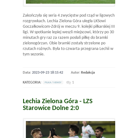
Zakończyła się seria 4 zwycięstw pod rząd w ligowych
rozgrywkach. Lechia Zielona Góra uległa LKSowi
Goczałkowicom-Zdrój w meczu 9. kolejki piłkarskiej III
ligi. W spotkanie lepiej weszli miejscowi, którzy po 30
minutach gry raz za razem posłali piłkę do bramki
zielonogórzan. Obie bramki zostały strzelone po
rzutach rożnych. Była to czwarta przegrana Lechii w
tym sezonie.
Data:
2023-09-23 18:15:42
Autor:
Redakcja
KATEGORIA:
1
PILKA / NEWSY
Lechia Zielona Góra - LZS
Starowice Dolne 2:0