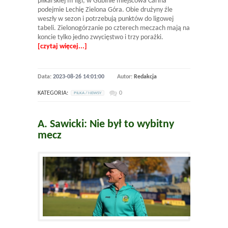
piłkarskiej III ligi, w Gubinie miejscowa Carina
podejmie Lechię Zielona Góra. Obie drużyny źle
weszły w sezon i potrzebują punktów do ligowej
tabeli. Zielonogórzanie po czterech meczach mają na
koncie tylko jedno zwycięstwo i trzy porażki.
[czytaj więcej...]
Data:
2023-08-26 14:01:00
Autor:
Redakcja
KATEGORIA:
0
PILKA / NEWSY
A. Sawicki: Nie był to wybitny
mecz