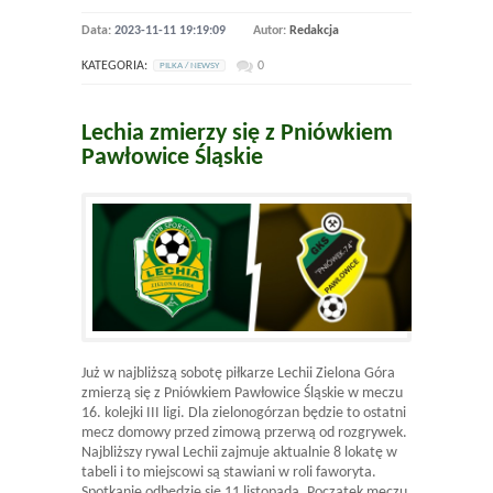
Data:
2023-11-11 19:19:09
Autor:
Redakcja
KATEGORIA:
0
PILKA / NEWSY
Lechia zmierzy się z Pniówkiem
Pawłowice Śląskie
Już w najbliższą sobotę piłkarze Lechii Zielona Góra
zmierzą się z Pniówkiem Pawłowice Śląskie w meczu
16. kolejki III ligi. Dla zielonogórzan będzie to ostatni
mecz domowy przed zimową przerwą od rozgrywek.
Najbliższy rywal Lechii zajmuje aktualnie 8 lokatę w
tabeli i to miejscowi są stawiani w roli faworyta.
Spotkanie odbędzie się 11 listopada. Początek meczu