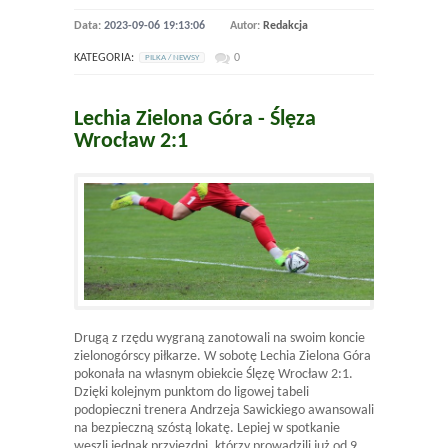
Data:
2023-09-06 19:13:06
Autor:
Redakcja
KATEGORIA:
0
PILKA / NEWSY
Lechia Zielona Góra - Ślęza
Wrocław 2:1
Drugą z rzędu wygraną zanotowali na swoim koncie
zielonogórscy piłkarze. W sobotę Lechia Zielona Góra
pokonała na własnym obiekcie Ślęzę Wrocław 2:1.
Dzięki kolejnym punktom do ligowej tabeli
podopieczni trenera Andrzeja Sawickiego awansowali
na bezpieczną szóstą lokatę. Lepiej w spotkanie
weszli jednak przyjezdni, którzy prowadzili już od 9