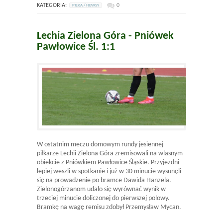
KATEGORIA:
0
PILKA / NEWSY
Lechia Zielona Góra - Pniówek
Pawłowice Śl. 1:1
W ostatnim meczu domowym rundy jesiennej
piłkarze Lechii Zielona Góra zremisowali na wlasnym
obiekcie z Pniówkiem Pawłowice Śląskie. Przyjezdni
lepiej weszli w spotkanie i już w 30 minucie wysunęli
się na prowadzenie po bramce Dawida Hanzela.
Zielonogórzanom udalo się wyrównać wynik w
trzeciej minucie doliczonej do pierwszej polowy.
Bramkę na wagę remisu zdobył Przemysław Mycan.