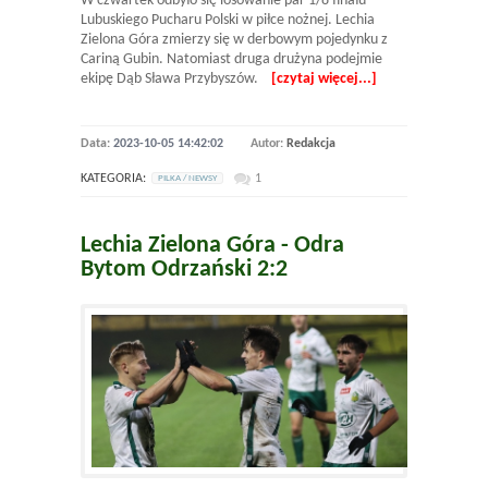
W czwartek odbyło się losowanie par 1/8 finału
Lubuskiego Pucharu Polski w piłce nożnej. Lechia
Zielona Góra zmierzy się w derbowym pojedynku z
Cariną Gubin. Natomiast druga drużyna podejmie
ekipę Dąb Sława Przybyszów.
[czytaj więcej...]
Data:
2023-10-05 14:42:02
Autor:
Redakcja
KATEGORIA:
1
PILKA / NEWSY
Lechia Zielona Góra - Odra
Bytom Odrzański 2:2