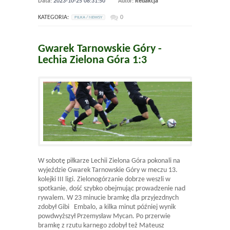
Data:
2023-10-25 08:31:50
Autor:
Redakcja
KATEGORIA:
0
PILKA / NEWSY
Gwarek Tarnowskie Góry -
Lechia Zielona Góra 1:3
W sobotę piłkarze Lechii Zielona Góra pokonali na
wyjeździe Gwarek Tarnowskie Góry w meczu 13.
kolejki III ligi. Zielonogórzanie dobrze weszli w
spotkanie, dość szybko obejmując prowadzenie nad
rywalem. W 23 minucie bramkę dla przyjezdnych
zdobył Gibi Embalo, a kilka minut później wynik
powdwyższył Przemysław Mycan. Po przerwie
bramkę z rzutu karnego zdobył też Mateusz