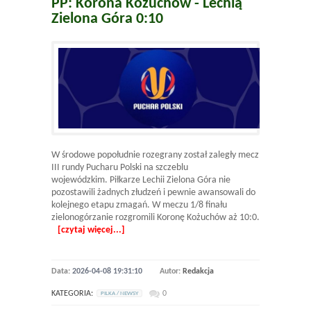
PP: Korona Kożuchów - Lechią
Zielona Góra 0:10
W środowe popołudnie rozegrany został zaległy mecz
III rundy Pucharu Polski na szczeblu
wojewódzkim. Piłkarze Lechii Zielona Góra nie
pozostawili żadnych złudzeń i pewnie awansowali do
kolejnego etapu zmagań. W meczu 1/8 finału
zielonogórzanie rozgromili Koronę Kożuchów aż 10:0.
[czytaj więcej...]
Data:
2026-04-08 19:31:10
Autor:
Redakcja
KATEGORIA:
0
PILKA / NEWSY