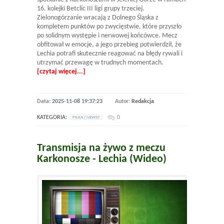
16. kolejki Betclic III ligi grupy trzeciej.
Zielonogórzanie wracają z Dolnego Śląska z
kompletem punktów po zwycięstwie, które przyszło
po solidnym występie i nerwowej końcówce. Mecz
obfitował w emocje, a jego przebieg potwierdził, że
Lechia potrafi skutecznie reagować na błędy rywali i
utrzymać przewagę w trudnych momentach.
[czytaj więcej...]
Data:
2025-11-08 19:37:23
Autor:
Redakcja
KATEGORIA:
0
PILKA / NEWSY
Transmisja na żywo z meczu
Karkonosze - Lechia (Wideo)