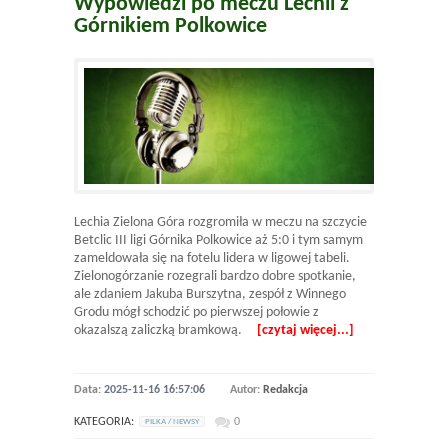
Wypowiedzi po meczu Lechii z
Górnikiem Polkowice
Lechia Zielona Góra rozgromiła w meczu na szczycie
Betclic III ligi Górnika Polkowice aż 5:0 i tym samym
zameldowała się na fotelu lidera w ligowej tabeli.
Zielonogórzanie rozegrali bardzo dobre spotkanie,
ale zdaniem Jakuba Burszytna, zespół z Winnego
Grodu mógł schodzić po pierwszej połowie z
okazalszą zaliczką bramkową.
[czytaj więcej...]
Data:
2025-11-16 16:57:06
Autor:
Redakcja
KATEGORIA:
0
PILKA / NEWSY