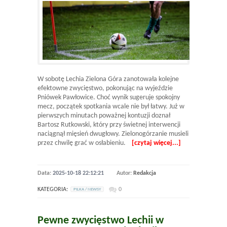
W sobotę Lechia Zielona Góra zanotowała kolejne
efektowne zwycięstwo, pokonując na wyjeździe
Pniówek Pawłowice. Choć wynik sugeruje spokojny
mecz, początek spotkania wcale nie był łatwy. Już w
pierwszych minutach poważnej kontuzji doznał
Bartosz Rutkowski, który przy świetnej interwencji
naciągnął mięsień dwugłowy. Zielonogórzanie musieli
przez chwilę grać w osłabieniu.
[czytaj więcej...]
Data:
2025-10-18 22:12:21
Autor:
Redakcja
KATEGORIA:
0
PILKA / NEWSY
Pewne zwycięstwo Lechii w