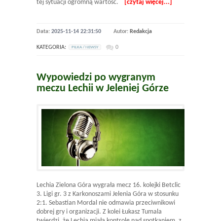
tej sytuacji ogromną wartość.
[czytaj więcej...]
Data:
2025-11-14 22:31:50
Autor:
Redakcja
KATEGORIA:
0
PILKA / NEWSY
Wypowiedzi po wygranym
meczu Lechii w Jeleniej Górze
Lechia Zielona Góra wygrała mecz 16. kolejki Betclic
3. Ligi gr. 3 z Karkonoszami Jelenia Góra w stosunku
2:1. Sebastian Mordal nie odmawia przeciwnikowi
dobrej gry i organizacji. Z kolei Łukasz Tumala
twierdzi, że Lechia miała kontrolę nad spotkaniem, z