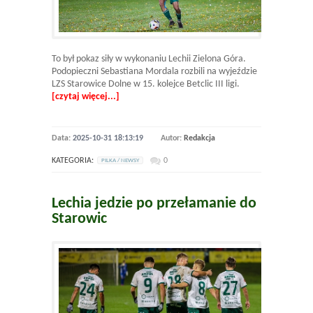
To był pokaz siły w wykonaniu Lechii Zielona Góra.
Podopieczni Sebastiana Mordala rozbili na wyjeździe
LZS Starowice Dolne w 15. kolejce Betclic III ligi.
[czytaj więcej...]
Data:
2025-10-31 18:13:19
Autor:
Redakcja
KATEGORIA:
0
PILKA / NEWSY
Lechia jedzie po przełamanie do
Starowic