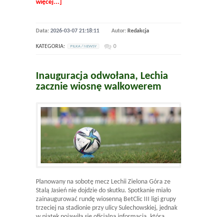
więcej...]
Data:
2026-03-07 21:18:11
Autor:
Redakcja
KATEGORIA:
0
PILKA / NEWSY
Inauguracja odwołana, Lechia
zacznie wiosnę walkowerem
Planowany na sobotę mecz Lechii Zielona Góra ze
Stalą Jasień nie dojdzie do skutku. Spotkanie miało
zainaugurować rundę wiosenną BetClic III ligi grupy
trzeciej na stadionie przy ulicy Sulechowskiej, jednak
w piątek pojawiła się oficjalna informacja, która