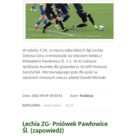
W sobotę 9.04, w meczu pikarskiej III ligi Lechia
Zielona Góra zremisowała na własnym boisku z
Pniówkiem Pawłowice Śl. 1:1. W 42 minucie
spotkania bramkę dla gospodarzy strzelił Mateusz
Surożyński. Wyrównującego gola dla gości w
ostatnich minutach meczu zdobył Dawid Wicinski.
Data:
2022-04-09 16:33:41
Autor:
Redakcja
KATEGORIA:
0
PILKA / NEWSY
Lechia ZG- Pniówek Pawłowice
Śl. (zapowiedź)