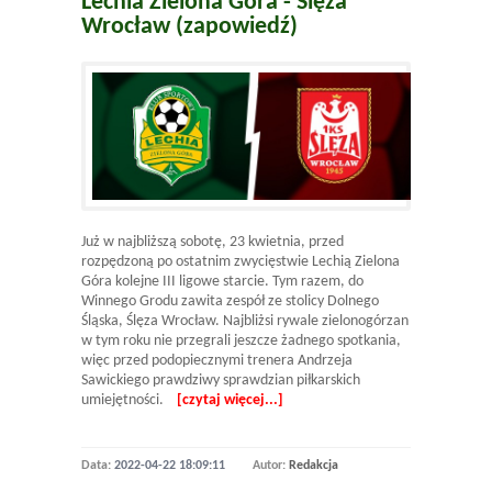
Lechia Zielona Góra - Ślęza
Wrocław (zapowiedź)
Już w najbliższą sobotę, 23 kwietnia, przed
rozpędzoną po ostatnim zwycięstwie Lechią Zielona
Góra kolejne III ligowe starcie. Tym razem, do
Winnego Grodu zawita zespół ze stolicy Dolnego
Śląska, Ślęza Wrocław. Najbliżsi rywale zielonogórzan
w tym roku nie przegrali jeszcze żadnego spotkania,
więc przed podopiecznymi trenera Andrzeja
Sawickiego prawdziwy sprawdzian piłkarskich
umiejętności.
[czytaj więcej...]
Data:
2022-04-22 18:09:11
Autor:
Redakcja