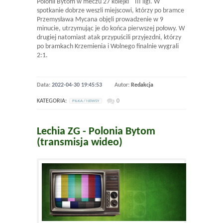
Polonii Bytom w meczu 27 kolejki III ligi. W
spotkanie dobrze weszli miejscowi, którzy po bramce
Przemysława Mycana objęli prowadzenie w 9
minucie, utrzymując je do końca pierwszej połowy. W
drugiej natomiast atak przypuścili przyjezdni, którzy
po bramkach Krzemienia i Wolnego finalnie wygrali
2:1.
Data:
2022-04-30 19:45:53
Autor:
Redakcja
KATEGORIA:
0
PILKA / NEWSY
Lechia ZG - Polonia Bytom
(transmisja wideo)