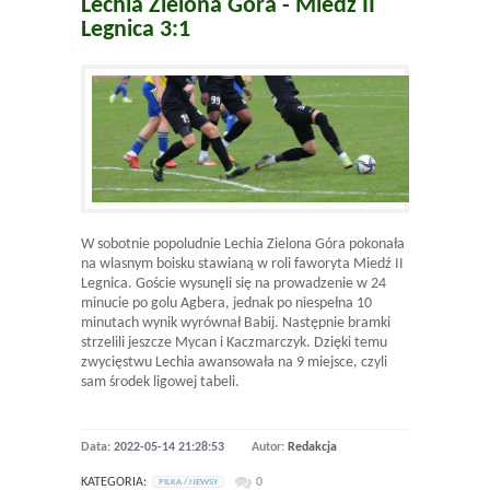
Lechia Zielona Góra - Miedź II
Legnica 3:1
W sobotnie popoludnie Lechia Zielona Góra pokonała
na wlasnym boisku stawianą w roli faworyta Miedź II
Legnica. Goście wysunęli się na prowadzenie w 24
minucie po golu Agbera, jednak po niespełna 10
minutach wynik wyrównał Babij. Następnie bramki
strzelili jeszcze Mycan i Kaczmarczyk. Dzięki temu
zwycięstwu Lechia awansowała na 9 miejsce, czyli
sam środek ligowej tabeli.
Data:
2022-05-14 21:28:53
Autor:
Redakcja
KATEGORIA:
0
PILKA / NEWSY