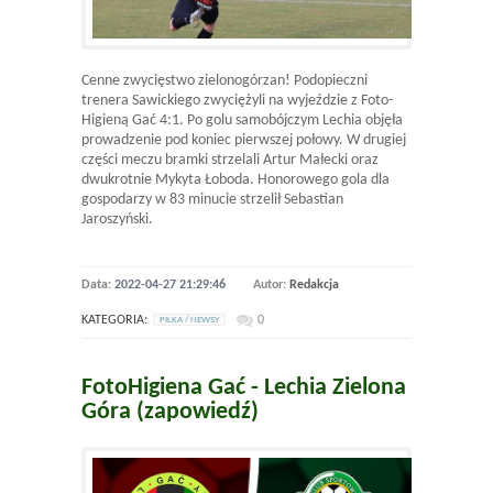
Cenne zwycięstwo zielonogórzan! Podopieczni
trenera Sawickiego zwyciężyli na wyjeździe z Foto-
Higieną Gać 4:1. Po golu samobójczym Lechia objęła
prowadzenie pod koniec pierwszej połowy. W drugiej
części meczu bramki strzelali Artur Małecki oraz
dwukrotnie Mykyta Łoboda. Honorowego gola dla
gospodarzy w 83 minucie strzelił Sebastian
Jaroszyński.
Data:
2022-04-27 21:29:46
Autor:
Redakcja
KATEGORIA:
0
PILKA / NEWSY
FotoHigiena Gać - Lechia Zielona
Góra (zapowiedź)