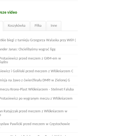
sze video
Koszykówka
Piłka
Inne
tkie biegi z turnieju Grzegorza Walaska przy W69 (
ander Janas: Chcielibyśmy wygrać ligę
 Protasiewicz przed meczem z GKM-em w
iądzu
siewicz i Goliński przed meczem z Włókniarzem C
misja na żywo z ćwierćfinału DMPJ w Zielonej G
 meczu Krono-Plast Włókniarzem - Stelmet Faluba
 Protasiewicz po wygranym meczu z Włókniarzem
n Ratajczak przed meczem z Włókniarzem w
o
ysław Pawlicki przed meczem w Częstochowie
e