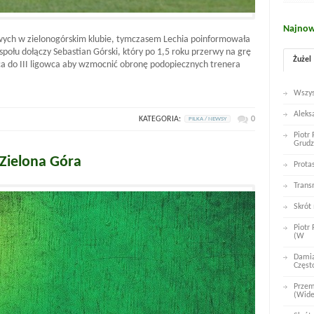
Najnow
wych w zielonogórskim klubie, tymczasem Lechia poinformowała
ołu dołączy Sebastian Górski, który po 1,5 roku przerwy na grę
Żużel
a do III ligowca aby wzmocnić obronę podopiecznych trenera
Wszys
Aleks
KATEGORIA:
0
PILKA / NEWSY
Piotr
Grudz
 Zielona Góra
Prota
Trans
Skrót
Piotr
(W
Damia
Częst
Przem
(Wid