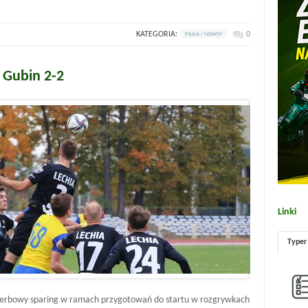
KATEGORIA:
0
PILKA / NEWSY
a Gubin 2-2
Linki
Typer
ię derbowy sparing w ramach przygotowań do startu w rozgrywkach