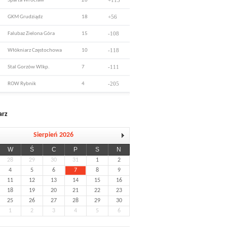
+115
Sparta Wrocław
26
+56
GKM Grudziądz
18
-108
Falubaz Zielona Góra
15
-118
Włókniarz Częstochowa
10
-111
Stal Gorzów Wlkp.
7
-205
ROW Rybnik
4
arz
Sierpień 2026
W
Ś
C
P
S
N
28
29
30
31
1
2
4
5
6
7
8
9
11
12
13
14
15
16
18
19
20
21
22
23
25
26
27
28
29
30
1
2
3
4
5
6