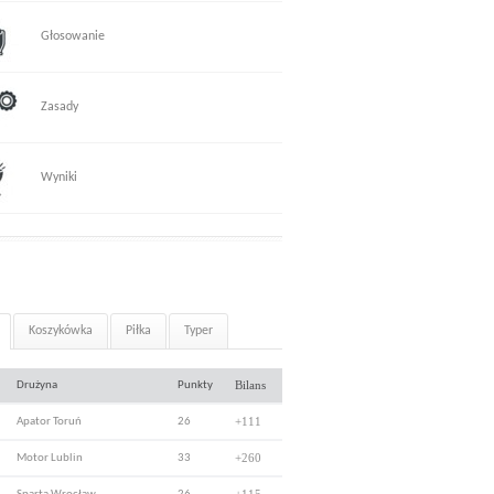
Głosowanie
Zasady
Wyniki
Koszykówka
Piłka
Typer
Bilans
Drużyna
Punkty
+111
Apator Toruń
26
+260
Motor Lublin
33