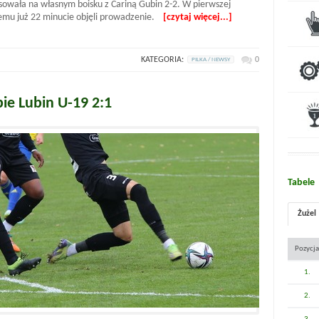
emisowała na własnym boisku z Cariną Gubin 2-2. W pierwszej
czemu już 22 minucie objęli prowadzenie.
[czytaj więcej...]
KATEGORIA:
0
PILKA / NEWSY
bie Lubin U-19 2:1
Tabele
Żużel
Pozycja
1.
2.