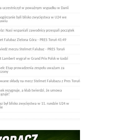
a uczestniczył w poważnym wypadku w Danii
nogórzanie byli blisko zwycięstwa w U24 we
ławiu
óz: Nasi wspaniali zawodnicy przespali początek
et Falubaz Zielona Góra - PRES Toruń 41:49
iedź meczu Stelmet Falubaz - PRES Toruń
t Lambert wygrał w Grand Prix Polsk w Łodzi
ek: Etap prowadzenia zespołu uważam za
czony
wane składy na mecz Stelmet Falubazu z Pres Toruń
ek rezygnuje, a klub twierdzi, że umowa
ązuje!
az był blisko zwycięstwa w 11. rundzie U24 w
ie