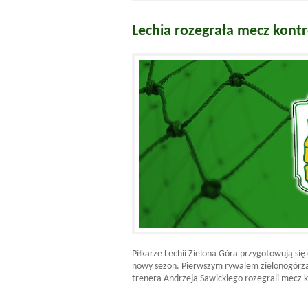
Lechia rozegrała mecz kon
Piłkarze Lechii Zielona Góra przygotowują s
nowy sezon. Pierwszym rywalem zielonogórza
trenera Andrzeja Sawickiego rozegrali mecz 