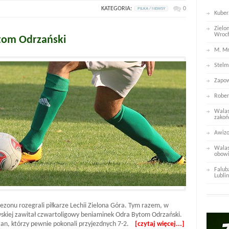
KATEGORIA:
0
PILKA / NEWSY
Kuber
Zielo
Wroc
ytom Odrzański
M. Mr
Stelm
Zapow
Rober
Walas
zakoń
Awizo
Walas
obowi
Falub
Lublin
zonu rozegrali piłkarze Lechii Zielona Góra. Tym razem, w
owskiej zawitał czwartoligowy beniaminek Odra Bytom Odrzański.
zan, którzy pewnie pokonali przyjezdnych 7-2.
[czytaj więcej...]