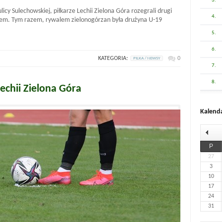
3.
licy Sulechowskiej, piłkarze Lechii Zielona Góra rozegrali drugi
4.
m. Tym razem, rywalem zielonogórzan była drużyna U-19
5.
6.
KATEGORIA:
0
PILKA / NEWSY
7.
8.
echii Zielona Góra
Kalend
P
27
3
10
17
24
31