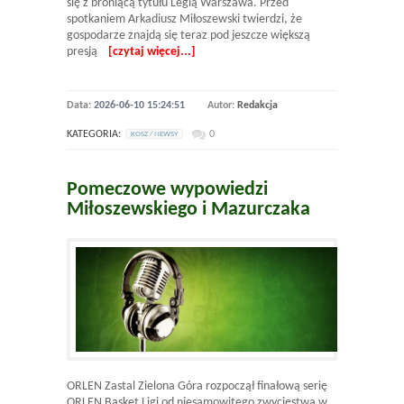
się z broniącą tytułu Legią Warszawa. Przed
spotkaniem Arkadiusz Miłoszewski twierdzi, że
gospodarze znajdą się teraz pod jeszcze większą
presją
[czytaj więcej...]
Data:
2026-06-10 15:24:51
Autor:
Redakcja
KATEGORIA:
0
KOSZ / NEWSY
Pomeczowe wypowiedzi
Miłoszewskiego i Mazurczaka
ORLEN Zastal Zielona Góra rozpoczął finałową serię
ORLEN Basket Ligi od niesamowitego zwycięstwa w