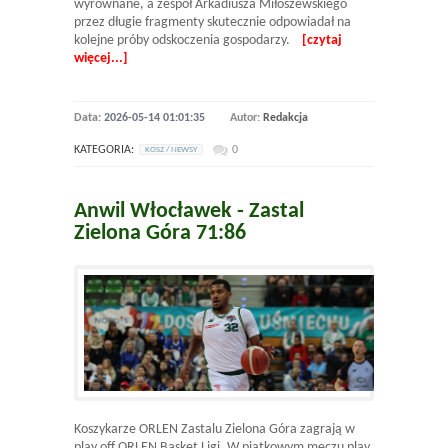
wyrównane, a zespół Arkadiusza Miłoszewskiego
przez długie fragmenty skutecznie odpowiadał na
kolejne próby odskoczenia gospodarzy.
[czytaj
więcej...]
Data:
2026-05-14 01:01:35
Autor:
Redakcja
KATEGORIA:
0
KOSZ / NEWSY
Anwil Włocławek - Zastal
Zielona Góra 71:86
Koszykarze ORLEN Zastalu Zielona Góra zagrają w
play off ORLEN Basket Ligi. W piątkowym meczu play