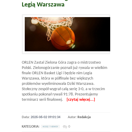
Legią Warszawa
ORLEN Zastal Zielona Góra zagra o mistrzostwo
Polski. Zielonogórzanie poznali już rywala w wielkim
finale ORLEN Basket Ligi i będzie nim Legia
Warszawa, która w półfinale bez większych
problemów wyeliminowała Dziki Warszawa.
Stołeczny zespół wygrał całą serię 3-0, a w trzecim
spotkaniu pokonał rywali 91:78. Prezentujemy
terminarz serii finałowej.
[czytaj więcej...]
Data:
2026-06-02 09:01:34
Autor:
Redakcja
KATEGORIA:
0
KOSZ / NEWSY