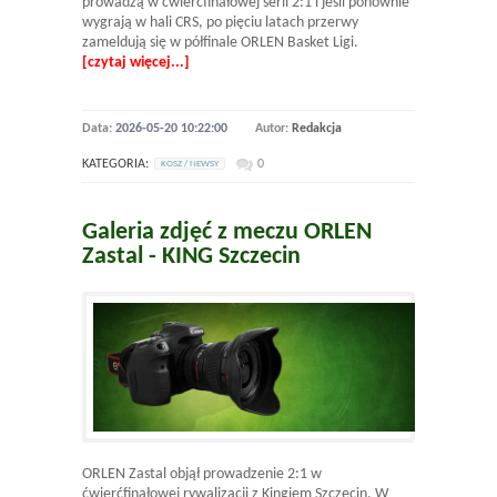
prowadzą w ćwierćfinałowej serii 2:1 i jeśli ponownie
wygrają w hali CRS, po pięciu latach przerwy
zameldują się w półfinale ORLEN Basket Ligi.
[czytaj więcej...]
Data:
2026-05-20 10:22:00
Autor:
Redakcja
KATEGORIA:
0
KOSZ / NEWSY
Galeria zdjęć z meczu ORLEN
Zastal - KING Szczecin
ORLEN Zastal objął prowadzenie 2:1 w
ćwierćfinałowej rywalizacji z Kingiem Szczecin. W