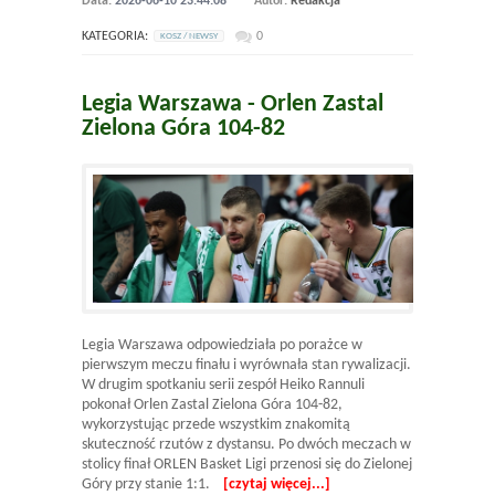
Data:
2026-06-10 23:44:08
Autor:
Redakcja
KATEGORIA:
0
KOSZ / NEWSY
Legia Warszawa - Orlen Zastal
Zielona Góra 104-82
Legia Warszawa odpowiedziała po porażce w
pierwszym meczu finału i wyrównała stan rywalizacji.
W drugim spotkaniu serii zespół Heiko Rannuli
pokonał Orlen Zastal Zielona Góra 104-82,
wykorzystując przede wszystkim znakomitą
skuteczność rzutów z dystansu. Po dwóch meczach w
stolicy finał ORLEN Basket Ligi przenosi się do Zielonej
Góry przy stanie 1:1.
[czytaj więcej...]