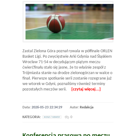
Zastal Zielona Góra poznał rywala w półfinale ORLEN
Basket Ligi. Po zwycięstwie Arki Gdynia nad Śląskiem
Wrocław 71-54 w decydującym piątym meczu
ćwierćfinału stało się jasne, że to właśnie zespół z
Trójmiasta stanie na drodze zielonogórzan w walce o
finał. Pierwsze spotkanie serii zostanie rozegrane już
we wtorek w Gdyni, poznaliśmy również terminy
pozostałych meczów serii.
[czytaj więcej...]
Data:
2026-05-23 22:34:29
Autor:
Redakcja
KATEGORIA:
0
KOSZ / NEWSY
Konferencja prasowa po meczu